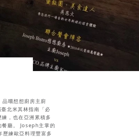
，品嚐想想廚房主廚
18首屆臺北米其林指南「必
歷練，也在亞洲累積多
。 Joseph主掌的
長年歷練歐亞料理豐富多