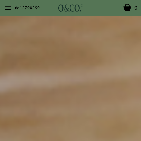
0
12798290