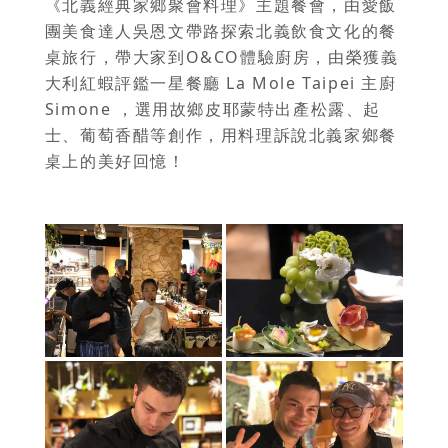
《北義經典家鄉聚會料理》主題餐會，由愛飯
團美食達人吳恩文帶路探索北義飲食文化的餐
桌旅行，帶大家到O&CO體驗廚房，由榮獲義
大利紅蝦評鑑一星餐廳 La Mole Taipei 主廚
Simone ，選用故鄉皮耶蒙特出產松露、起
士、葡萄香醋等創作，用料理訴說北義家鄉餐
桌上的美好回憶！