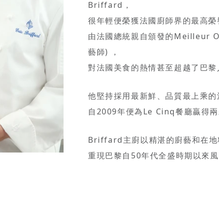
Briffard，
很年輕便榮獲法國廚師界的最高榮
由法國總統親自頒發的Meilleur Ou
藝師) ，
對法國美食的熱情甚至超越了巴黎
他堅持採用最新鮮、品質最上乘的
自2009年便為Le Cinq餐廳贏
Briffard主廚以精湛的廚藝和
重現巴黎自50年代全盛時期以來