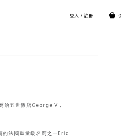
0
登入
/
註冊
五世飯店George V，
廳的法國重量級名廚之一Eric