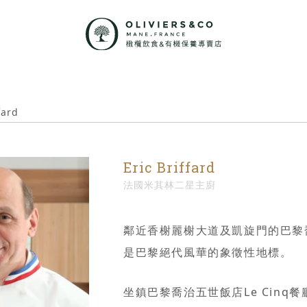
fard
Eric Briffard
法國米其林二星主廚
鄰近香榭麗榭大道及凱旋門的巴黎喬治
是巴黎絕代風華的象徵性地標。
坐鎮巴黎喬治五世飯店Le Cinq餐