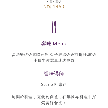
- 07:00
1450
NT$
響味 Menu
炭烤鮮蝦佐鷹嘴豆泥,栗子濃湯佐香煎鴨肝,爐烤
小犢牛佐蠶豆迷迭香醬
響味講師
Stone 杜忠銘
玩樂於料理，遊藝於創意，在無國界料理中探
索美好食光！