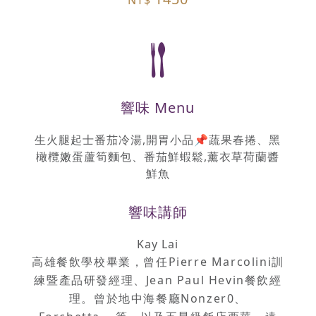
NT$
響味 Menu
生火腿起士番茄冷湯,開胃小品📌蔬果春捲、黑
橄欖嫩蛋蘆筍麵包、番茄鮮蝦鬆,薰衣草荷蘭醬
鮮魚
響味講師
Kay Lai
高雄餐飲學校畢業，曾任
Pierre Marcolini
訓
練暨產品研發經理、
Jean Paul Hevin
餐飲經
理。曾於地中海餐廳
Nonzer0
、