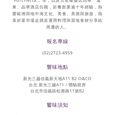
Forchetta...
等，以及五星級飯店西華、遠
東、晶華酒店任職，於餐飲業逾十年經驗，熱
愛歐洲與地中海文化、美食、美酒與旅遊，熱
衷於菜市場走跳並運用料理與當地食材分享給
周遭的人。
報名專線
(02)2723-4959
響味地點
新光三越信義新天地A11 B2 O&CO
台北 新光三越A11 / 體驗廚房
台北市信義區松壽路11號B2
饗味須知