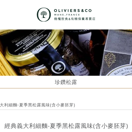
珍鑽松露
大利細麵-夏季黑松露風味(含小麥胚芽)
經典義大利細麵-夏季黑松露風味(含小麥胚芽)