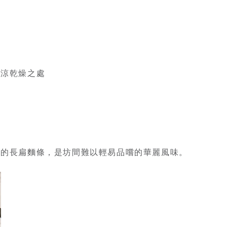
陰涼乾燥之處
露的長扁麵條，是坊間難以輕易品嚐的華麗風味。