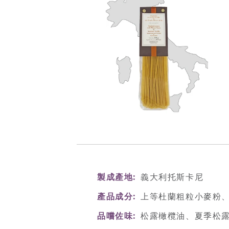
製成產地
義大利托斯卡尼
產品成分
上等杜蘭粗粒小麥粉、蛋、
品嚐佐味
松露橄欖油、夏季松