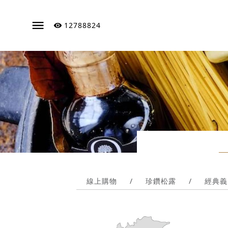
12788824
線上購物
/
珍鑽松露
/
經典義