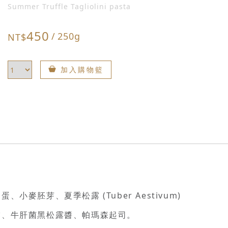
Summer Truffle Tagliolini pasta
450
/
250g
NT$
加入購物籃
小麥胚芽、夏季松露 (Tuber Aestivum)
露、牛肝菌黑松露醬、帕瑪森起司。