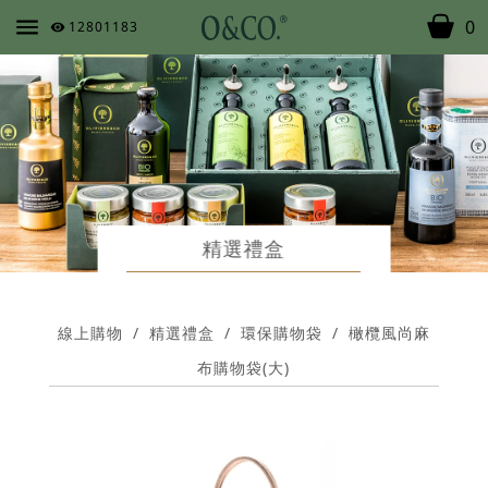
0
12801183
精選禮盒
線上購物
/
精選禮盒
/
環保購物袋
/
橄欖風尚麻
布購物袋(大)