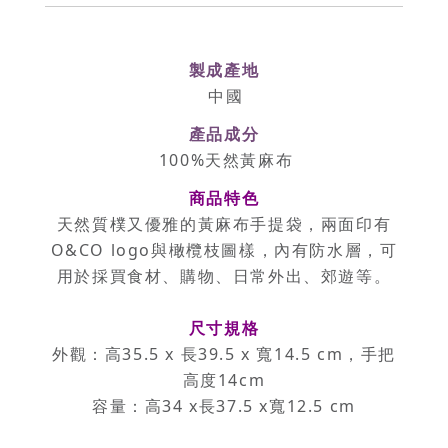
製成產地
中國
產品成分
100%天然黃麻布
商品特色
天然質樸又優雅的黃麻布手提袋，兩面印有
O&CO logo與橄欖枝圖樣，內有防水層，可
用於採買食材、購物、日常外出、郊遊等。
尺寸規格
外觀：高35.5 x 長39.5 x 寬14.5 cm，手把
高度14cm
容量：高34 x長37.5 x寬12.5 cm