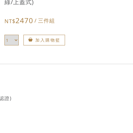
綠/上蓋式)
2470
/
三件組
NT$
加入購物籃
認證)