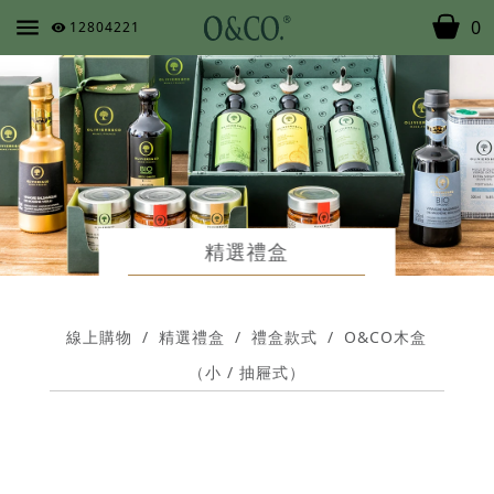
0
12804221
精選禮盒
線上購物
/
精選禮盒
/
禮盒款式
/
O&CO木盒
（小 / 抽屜式）