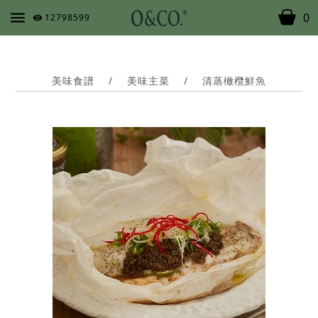
0
12798599
美味食譜
/
美味主菜
/
清蒸橄欖鮮魚