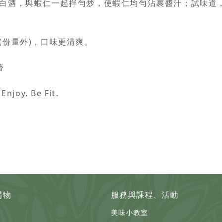
白酒，與蝦仁一起拌勻炒，使蝦仁均勻沾裹醬汁；試味道
(份量外)，口味更清爽。
替
joy, Be Fit.
購物
服務與課程、活動
美味小教室