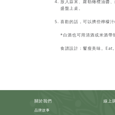
放入蒜末、蘿勒橄欖油醬、
盛盤上桌。
喜歡的話，可以擠些檸檬汁
*白酒也可用清酒或米酒帶
食譜設計：
饗瘦美味。Eat, En
關於我們
線上
品牌故事