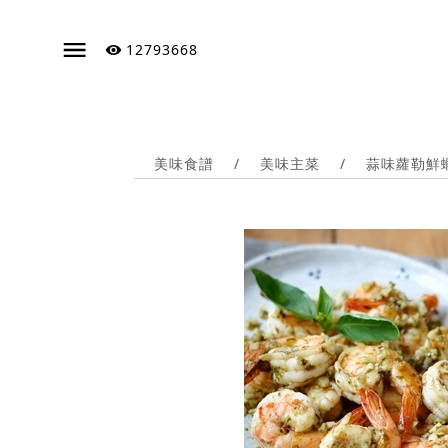
12793668
美味食譜
/
美味主菜
/
蒜味蘿勒鮮