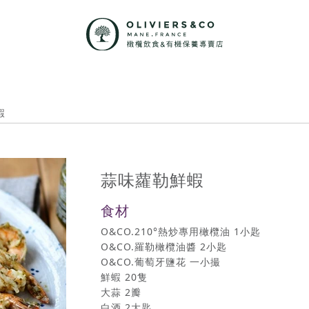
蝦
蒜味蘿勒鮮蝦
食材
O&CO.210°熱炒專用橄欖油 1小匙
O&CO.羅勒橄欖油醬 2小匙
O&CO.葡萄牙鹽花 一小撮
鮮蝦 20隻
大蒜 2瓣
白酒 2大匙