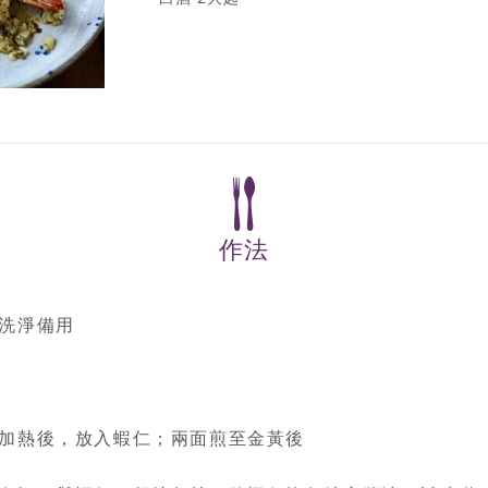
作法
洗淨備用
加熱後，放入蝦仁；兩面煎至金黃後