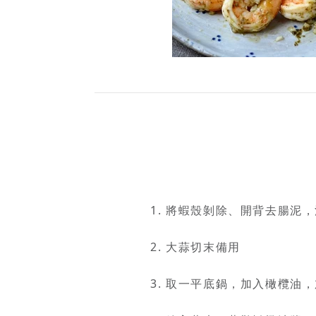
將蝦殼剝除、開背去腸泥，
大蒜切末備用
取一平底鍋，加入橄欖油，