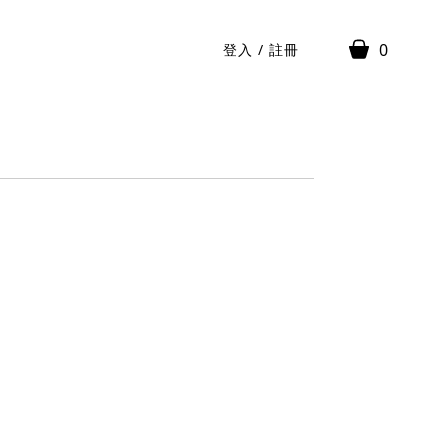
0
登入
/
註冊