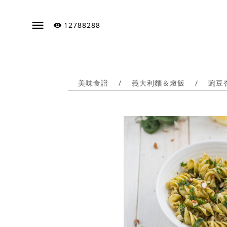
12788288
美味食譜
/
義大利麵＆燉飯
/
豌豆