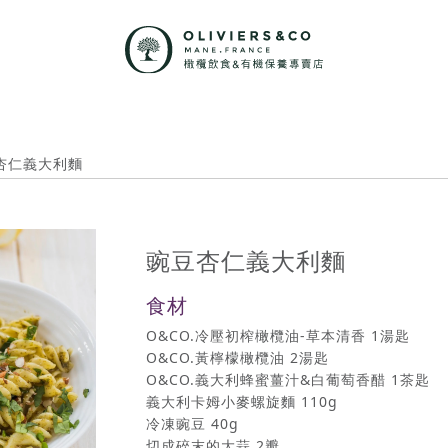
杏仁義大利麵
豌豆杏仁義大利麵
食材
O&CO.冷壓初榨橄欖油-草本清香 1湯匙
O&CO.黃檸檬橄欖油 2湯匙
O&CO.義大利蜂蜜薑汁&白葡萄香醋 1茶匙
義大利卡姆小麥螺旋麵 110g
冷凍豌豆 40g
切成碎末的大蒜 2瓣