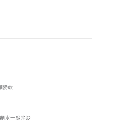
麵變軟
煮麵水一起拌炒