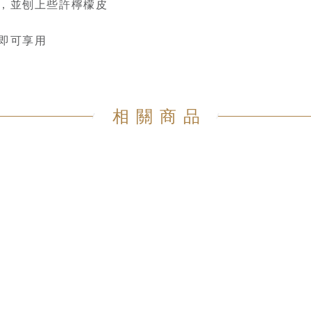
仁，並刨上些許檸檬皮
醋即可享用
相關商品