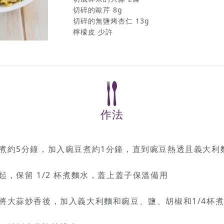
切碎的歐芹 8g
切碎的無鹽烤杏仁 13g
檸檬皮 少許
作法
水煮約5分鐘，加入豌豆煮約1分鐘，直到豌豆熱透且義大利
起，保留 1/2 杯煮麵水，蓋上蓋子保溫備用
，將大蒜炒香後，加入義大利麵和豌豆、鹽、胡椒和1/4杯