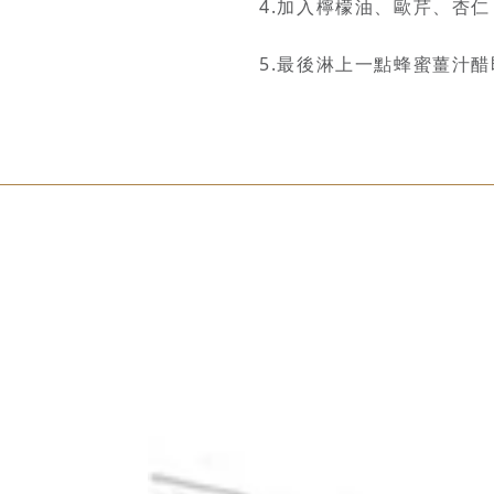
4.加入檸檬油、歐芹、杏
5.最後淋上一點蜂蜜薑汁