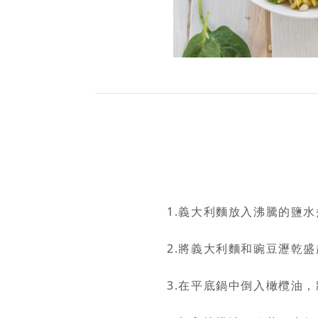
1.義大利麵放入沸騰的鹽
2.將義大利麵和豌豆瀝乾盛
3.在平底鍋中倒入橄欖油