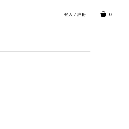
0
登入
/
註冊