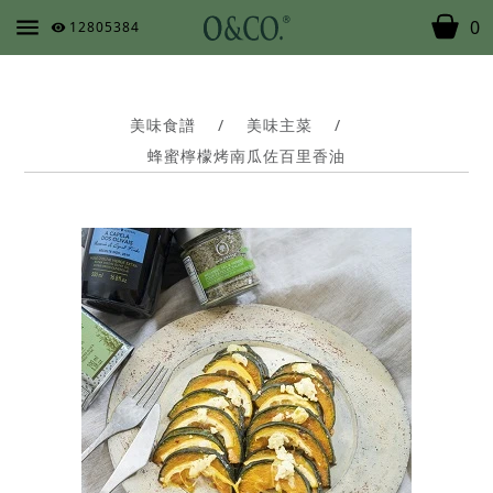
0
12805384
美味食譜
/
美味主菜
/
蜂蜜檸檬烤南瓜佐百里香油