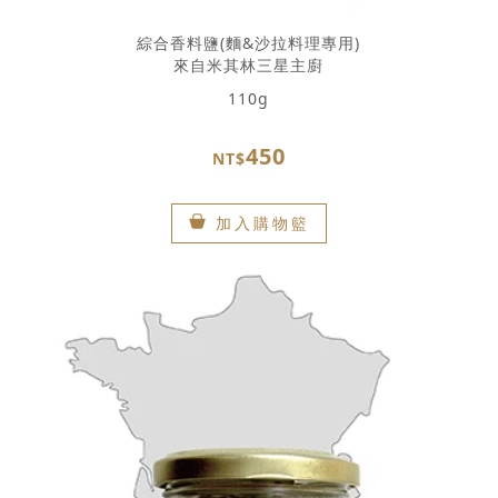
綜合香料鹽(麵&沙拉料理專用)
來自米其林三星主廚
110g
450
NT$
加入購物籃