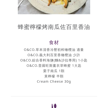
蜂蜜檸檬烤南瓜佐百里香油
食材
O&CO.草本清香冷壓初榨橄欖油 適量
O&CO.義大利百里香橄欖油 少許
O&CO.綜合香料海鹽(麵&沙拉專用) 1小匙
O&CO.普羅旺斯薰衣草蜂蜜 1大匙
栗子南瓜 1顆
黃檸檬 半顆
Cream Cheese 30g