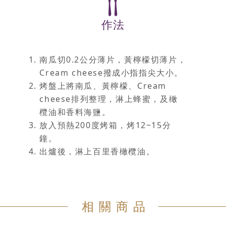
作法
南瓜切0.2公分薄片，黃檸檬切薄片，
Cream cheese撥成小指指尖大小。
烤盤上將南瓜、黃檸檬、Cream
cheese排列整理，淋上蜂蜜，及橄
欖油和香料海鹽。
放入預熱200度烤箱，烤12~15分
鐘。
出爐後，淋上百里香橄欖油。
相關商品