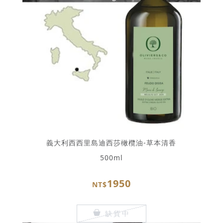
義大利西西里島迪西莎橄欖油-草本清香
500ml
1950
NT$
缺貨中