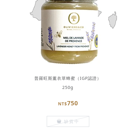
普羅旺斯薰衣草蜂蜜（IGP認證）
250g
750
NT$
缺貨中