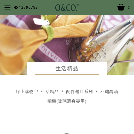
0
12790783
生活精品
線上購物
/
生活精品
/
配件器皿系列
/
不鏽鋼油
嘴頭(玻璃瓶身專用)