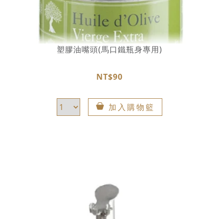
塑膠油嘴頭(馬口鐵瓶身專用)
NT$90
加入購物籃