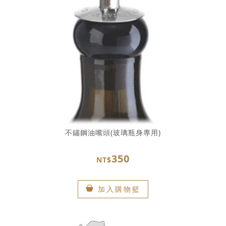
不鏽鋼油嘴頭(玻璃瓶身專用)
350
NT$
加入購物籃