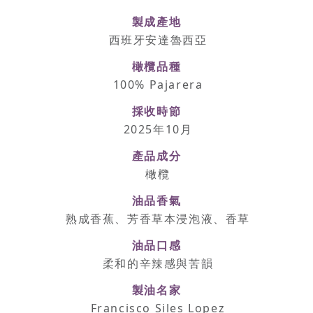
製成產地
西班牙安達魯西亞
橄欖品種
100% Pajarera
採收時節
2025年10月
產品成分
橄欖
油品香氣
熟成香蕉、芳香草本浸泡液、香草
油品口感
柔和的辛辣感與苦韻
製油名家
Francisco Siles Lopez