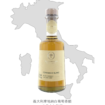
義大利摩地納白葡萄香醋