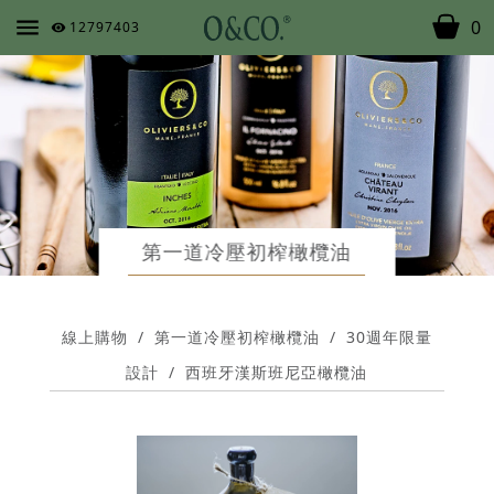
0
12797403
第一道冷壓初榨橄欖油
線上購物
/
第一道冷壓初榨橄欖油
/
30週年限量
設計
/
西班牙漢斯班尼亞橄欖油