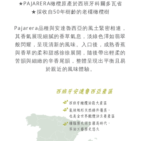
★PAJARERA橄欖原產於西班牙科爾多瓦省
★採收自50年樹齡的老欉橄欖樹
Pajarera品種與安達魯西亞的風土緊密相連，
其香氣展現細膩的香草氣息，淡綠色澤如翡翠
般閃耀，呈現清新的風味。入口後，成熟香蕉
與香草的柔和甜感徐徐展開，隨後帶出輕柔的
苦韻與細緻的辛香尾韻，整體呈現出平衡且易
於親近的風味體驗。