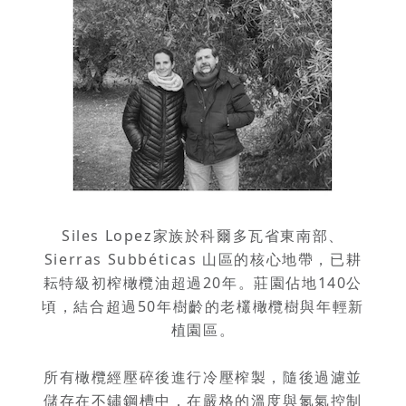
Siles Lopez家族於科爾多瓦省東南部、
Sierras Subbéticas 山區的核心地帶，已耕
耘特級初榨橄欖油超過20年。莊園佔地140公
頃，結合超過50年樹齡的老欉橄欖樹與年輕新
植園區。
所有橄欖經壓碎後進行冷壓榨製，隨後過濾並
儲存在不鏽鋼槽中，在嚴格的溫度與氮氣控制