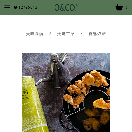
0
12795643
美味食譜
/
美味主菜
/
香酥炸雞