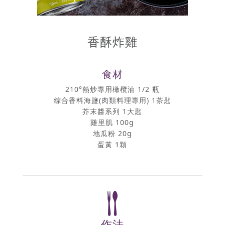
香酥炸雞
食材
210°熱炒專用橄欖油 1/2 瓶
綜合香料海鹽(肉類料理專用) 1茶匙
芥末醬系列 1大匙
雞里肌 100g
地瓜粉 20g
蛋黃 1顆
作法