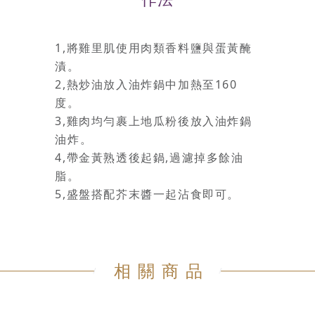
1,將雞里肌使用肉類香料鹽與蛋黃醃
漬。
2,熱炒油放入油炸鍋中加熱至160
度。
3,雞肉均勻裹上地瓜粉後放入油炸鍋
油炸。
4,帶金黃熟透後起鍋,過濾掉多餘油
脂。
5,盛盤搭配芥末醬一起沾食即可。
相關商品