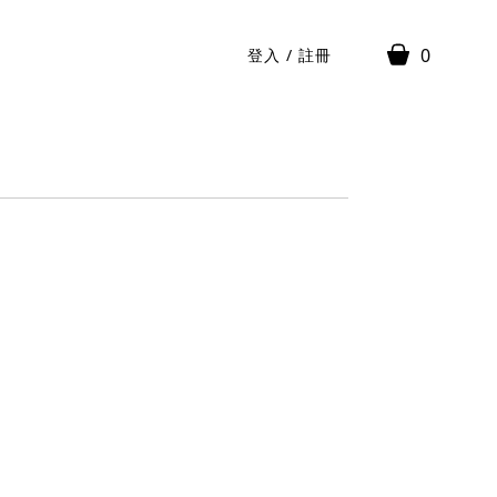
0
登入
/
註冊