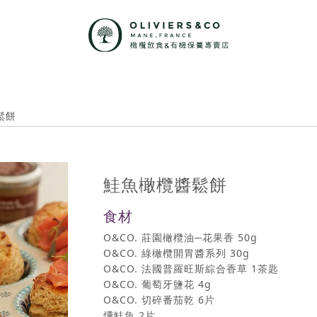
鬆餅
鮭魚橄欖醬鬆餅
食材
O&CO. 莊園橄欖油─花果香 50g
O&CO. 綠橄欖開胃醬系列 30g
O&CO. 法國普羅旺斯綜合香草 1茶匙
O&CO. 葡萄牙鹽花 4g
O&CO. 切碎番茄乾 6片
燻鮭魚 2片