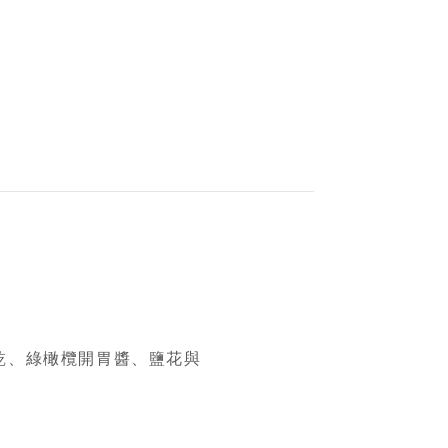
乾、綠橄欖開胃醬、鹽花與
料
過度