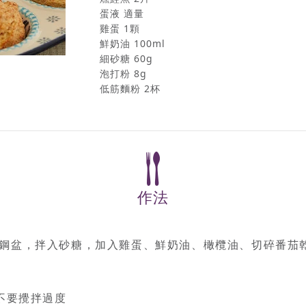
蛋液 適量
雞蛋 1顆
鮮奶油 100ml
細砂糖 60g
泡打粉 8g
低筋麵粉 2杯
作法
鋼盆，拌入砂糖，加入雞蛋、鮮奶油、橄欖油、切碎番茄
混合成團, 麵團不要攪拌