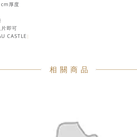
鮮膜上,桿成2 cm厚度
m圓形 ,刷上蛋液
分鐘
魚片即可
 CASTLE
相關商品