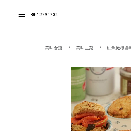
12794702
美味食譜
/
美味主菜
/
鮭魚橄欖醬