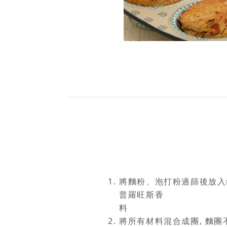
將麵粉、泡打粉過篩後放入
普羅旺斯香
將所有材料