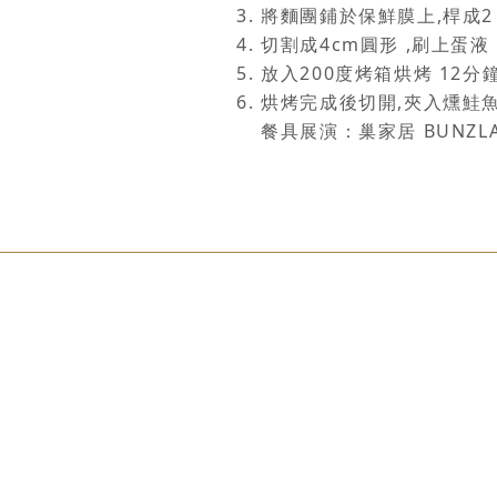
將麵團鋪於保
切割成4c
放入200度烤箱烘烤 12
烘烤完成後切開,夾入燻鮭
餐具展演：巢家居 BUNZLAU