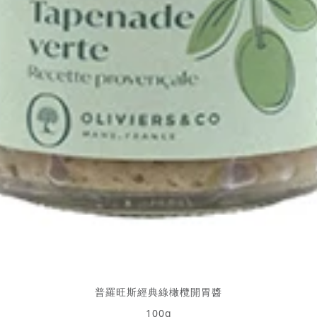
普羅旺斯經典綠橄欖開胃醬
100g