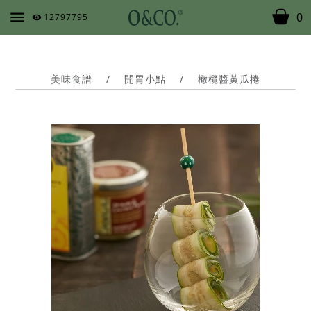
0
12797795
美味食譜
/
開胃小點
/
橄欖醬黃瓜捲