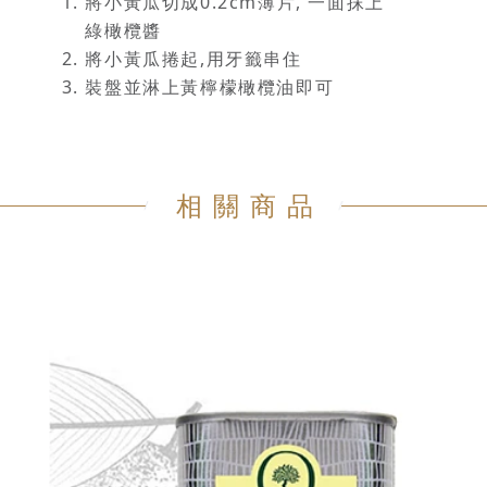
將小黃瓜切成0.2cm薄片, 一面抹上
綠橄欖醬
將小黃瓜捲起,用牙籤串住
裝盤並淋上黃檸檬橄欖油即可
相關商品