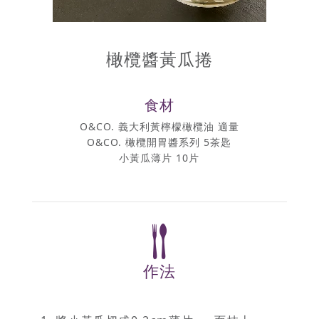
橄欖醬黃瓜捲
食材
O&CO. 義大利黃檸檬橄欖油 適量
O&CO. 橄欖開胃醬系列 5茶匙
小黃瓜薄片 10片
作法