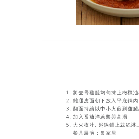
將去骨雞腿均勻抹上橄欖油
雞腿皮面朝下放入平底鍋內
翻面持續以中小火煎到雞腿
加入番茄洋蔥醬與高湯
大火收汁, 起鍋鋪上蒜絲
餐具展演：巢家居