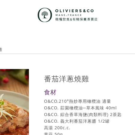
雞
番茄洋蔥燒雞
食材
O&CO.210°熱炒專用橄欖油 適量
O&CO. 莊園橄欖油─草本風味 40ml
O&CO. 綜合香草海鹽(肉類料理) 2茶匙
O&CO. 義大利番茄洋蔥醬 1/2罐
高湯 200c.c.
青蒜 50g