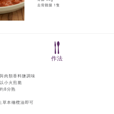
去骨雞腿 1隻
作法
與肉類香料鹽調味
以小火煎脆
約8分熟
淋上草本橄欖油即可