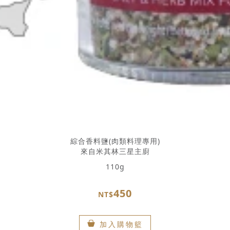
綜合香料鹽(肉類料理專用)
來自米其林三星主廚
110g
450
NT$
加入購物籃