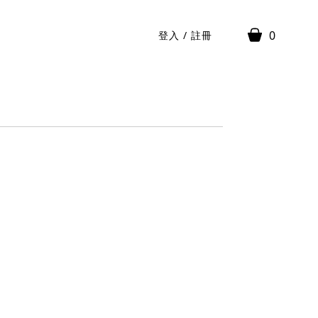
0
登入
/
註冊