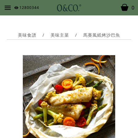
0
12800344
美味食譜
/
美味主菜
/
馬賽風紙烤沙巴魚