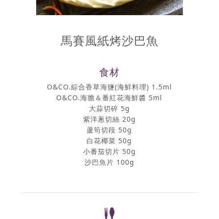
馬賽風紙烤沙巴魚
食材
O&CO.綜合香草海鹽(海鮮料理) 1.5ml
O&CO.海膽＆番紅花海鮮醬 5ml
大蒜切碎 5g
紫洋蔥切絲 20g
蘆筍切段 50g
白花椰菜 50g
小番茄切片 50g
沙巴魚片 100g