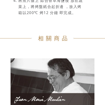
將魚片撒上 綜合香草海鹽後 放在蔬
菜上，將烤盤紙合起折邊 ，放入烤
箱以200℃ 烤12 分鐘 即完成。
相關商品