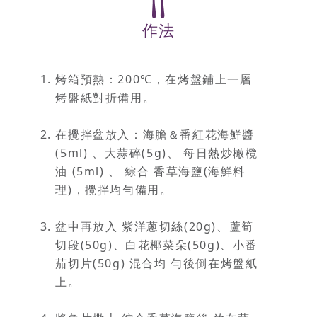
作法
烤箱預熱：200℃，在烤盤鋪上一層
烤盤紙對折備用。
在攪拌盆放入：海膽＆番紅花海鮮醬
(5ml) 、大蒜碎(5g)、 每日熱炒橄欖
油 (5ml) 、 綜合 香草海鹽(海鮮料
理)，攪拌均勻備用。
盆中再放入 紫洋蔥切絲(20g)、蘆筍
切段(50g)、白花椰菜朵(50g)、小番
茄切片(50g) 混合均 勻後倒在烤盤紙
上。