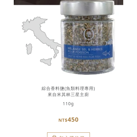
綜合香料鹽(魚類料理專用)
來自米其林三星主廚
110g
450
NT$