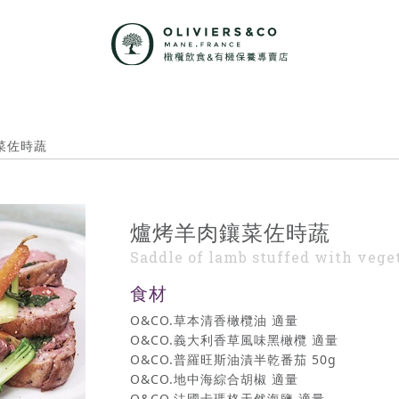
菜佐時蔬
爐烤羊肉鑲菜佐時蔬
Saddle of lamb stuffed with vege
食材
O&CO.草本清香橄欖油 適量
O&CO.義大利香草風味黑橄欖 適量
O&CO.普羅旺斯油漬半乾番茄 50g
O&CO.地中海綜合胡椒 適量
O&CO.法國卡瑪格天然海鹽 適量