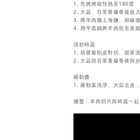
1. 先將烤箱預熱至180度
2. 大蒜、百里香爆香後放
3. 將羊肉撒上海鹽、胡
4. 用平底鍋將羊肉煎至表
清炒時蔬
1. 胡蘿蔔削皮對切、甜
2. 大蒜與百里香爆香後
羅勒醬
1. 羅勒葉洗淨、大蒜去
擺盤：羊肉切片與時蔬一起