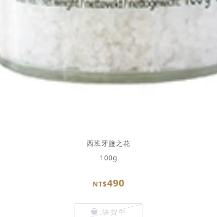
西班牙鹽之花
100g
490
NT$
缺貨中