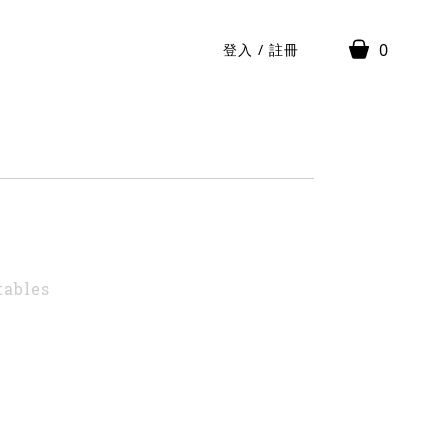
0
登入
/
註冊
tables