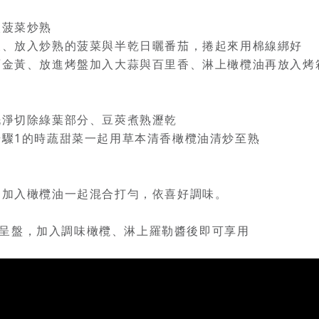
入菠菜炒熟
椒後、放入炒熟的菠菜與半乾日曬番茄，捲起來用棉線綁好
面金黃、放進烤盤加入大蒜與百里香、淋上橄欖油再放入烤箱
菜洗淨切除綠葉部分、豆莢煮熟瀝乾
與步驟1的時蔬甜菜一起用草本清香橄欖油清炒至熟
皮，加入橄欖油一起混合打勻，依喜好調味。
呈盤，加入調味橄欖、淋上羅勒醬後即可享用