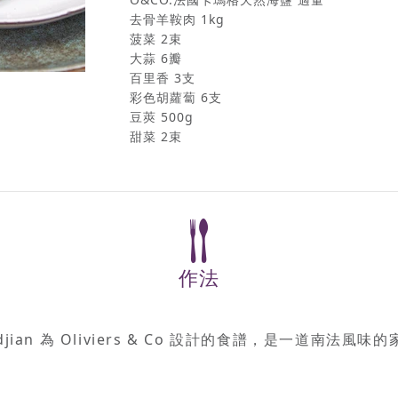
去骨羊鞍肉 1kg
菠菜 2束
大蒜 6瓣
百里香 3支
彩色胡蘿蔔 6支
豆莢 500g
甜菜 2束
作法
fdjian 為 Oliviers & Co 設計的食譜，是一道南法風