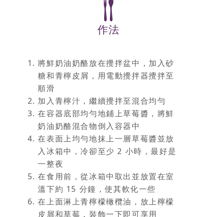
作法
將鮮奶油奶酪放在攪拌盆中，加入砂
糖和青檸皮屑，用電動攪拌器攪拌至
順滑
加入青檸汁，繼續攪拌至混合均勻
在容器底部均勻地鋪上草莓醬，將鮮
奶油奶酪混合物倒入容器中
在表面上均勻地抹上一層草莓醬並放
入冰箱中，冷卻至少 2 小時，最好是
一整夜
在食用前，從冰箱中取出並放置在室
溫下約 15 分鐘，使其軟化一些
在上面淋上青檸檬橄欖油，放上檸檬
皮屑和草莓，裝飾一下即可享用