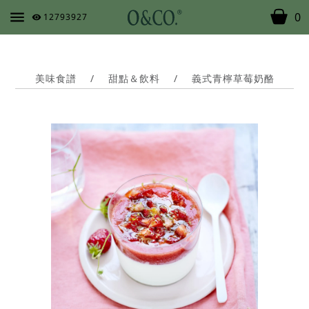
0
12793927
美味食譜
/
甜點＆飲料
/
義式青檸草莓奶酪