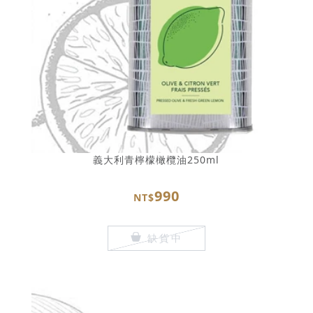
義大利青檸檬橄欖油250ml
990
NT$
缺貨中