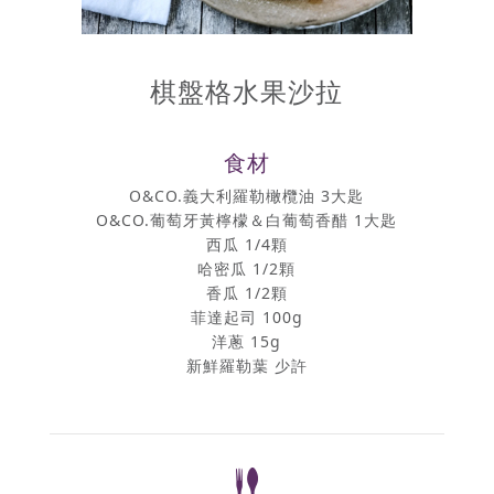
棋盤格水果沙拉
食材
O&CO.義大利羅勒橄欖油 3大匙
O&CO.葡萄牙黃檸檬＆白葡萄香醋 1大匙
西瓜 1/4顆
哈密瓜 1/2顆
香瓜 1/2顆
菲達起司 100g
洋蔥 15g
新鮮羅勒葉 少許