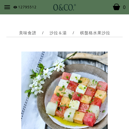
0
12795512
美味食譜
/
沙拉＆湯
/
棋盤格水果沙拉