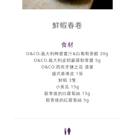
鮮蝦春卷
食材
O&CO.義大利蜂蜜薑汁&白葡萄香醋 20g
O&CO.義大利皮耶蒙羅勒青醬 5g
O&CO.西班牙鹽之花 適量
越式春捲皮 1張
鮮蝦 3隻
小黃瓜 15g
殺青後的白蘿蔔絲 15g
殺青後的紅蘿蔔絲 5g