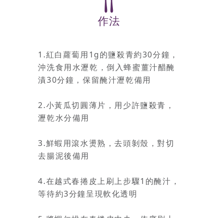
作法
1.紅白蘿蔔用1g的鹽殺青約30分鐘，
沖洗食用水瀝乾，倒入蜂蜜薑汁醋醃
漬30分鐘，保留醃汁瀝乾備用
2.小黃瓜切圓薄片，用少許鹽殺青，
瀝乾水分備用
3.鮮蝦用滾水燙熟，去頭剝殼，對切
去腸泥後備用
4.在越式春捲皮上刷上步驟1的醃汁，
等待約3分鐘呈現軟化透明