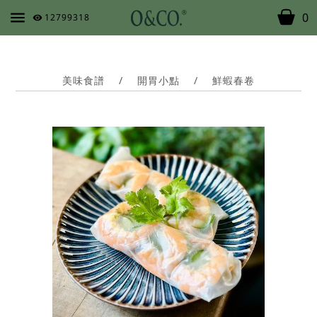
0
12799318
美味食譜
/
開胃小點
/
鮮蝦春卷