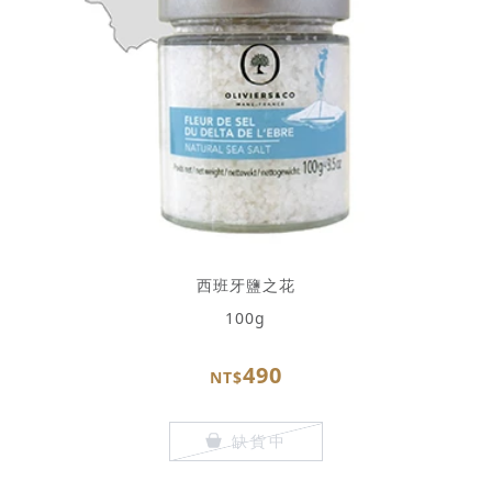
西班牙鹽之花
100g
490
NT$
缺貨中