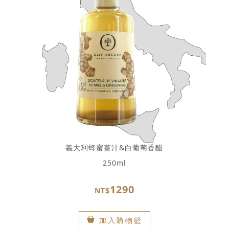
義大利蜂蜜薑汁&白葡萄香醋
250ml
1290
NT$
加入購物籃