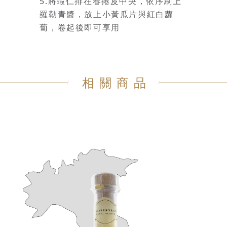
5.將蝦仁排在春捲皮中央，依序刷上
羅勒青醬，放上小黃瓜片與紅白蘿
蔔，卷起後即可享用
相關商品