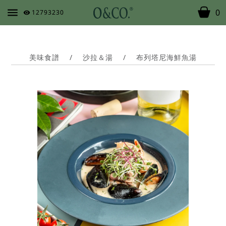
0
12793230
美味食譜
/
沙拉＆湯
/
布列塔尼海鮮魚湯