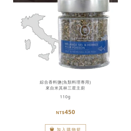
綜合香料鹽(魚類料理專用)
來自米其林三星主廚
110g
450
NT$
加入購物籃