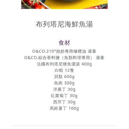
布列塔尼海鮮魚湯
食材
O&CO.210°熱炒專用橄欖油 適量
O&CO.綜合香料鹽（魚類料理專用） 適量
法國布列塔尼燉魚濃湯 400g
白蝦 12隻
貝類 600g
魚肉 300g
洋蔥丁 30g
紅蘿蔔丁 30g
西芹丁 30g
馬鈴薯丁 100g