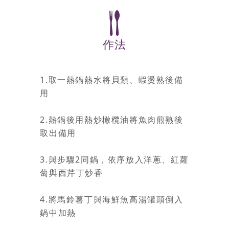
作法
1.取一熱鍋熱水將貝類、蝦燙熟後備
用
2.熱鍋後用熱炒橄欖油將魚肉煎熟後
取出備用
3.與步驟2同鍋，依序放入洋蔥、紅蘿
蔔與西芹丁炒香
4.將馬鈴薯丁與海鮮魚高湯罐頭倒入
鍋中加熱