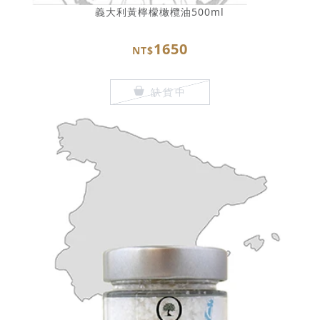
義大利黃檸檬橄欖油500ml
1650
NT$
缺貨中