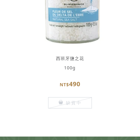
西班牙鹽之花
100g
490
NT$
缺貨中