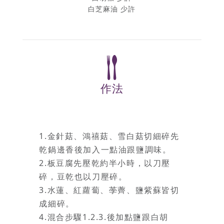
白芝麻油 少許
作法
1.
金針菇、鴻禧菇、雪白菇切細碎先
乾鍋邊香後加入一點油跟鹽調味。
2.
板豆腐先壓乾約半小時，以刀壓
碎，豆乾也以刀壓碎。
3.
水蓮、紅蘿蔔、荸薺、鹽紫蘇皆切
成細碎。
4.
1.2.3.
混合步驟
後加點鹽跟白胡