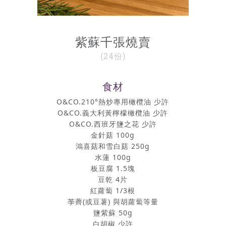
紫蘇千張燒賣
(24份)
食材
O&CO.210°熱炒專用橄欖油 少許
O&CO.義大利黃檸檬橄欖油 少許
O&CO.西班牙鹽之花 少許
金針菇 100g
鴻喜菇和雪白菇 250g
水蓮 100g
板豆腐 1.5塊
豆乾 4片
紅蘿蔔 1/3根
荸薺(或豆薯) 與胡蘿蔔等量
鹽紫蘇 50g
白胡椒 少許