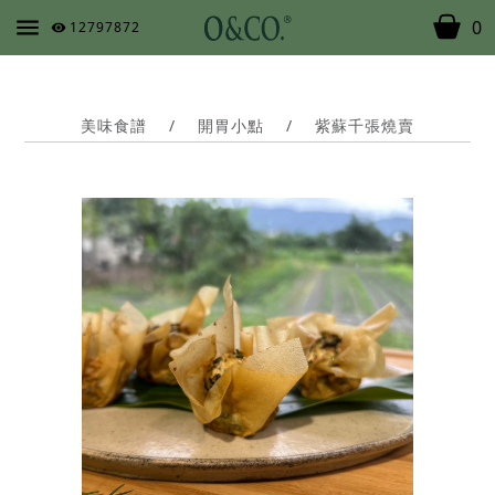
0
12797872
美味食譜
/
開胃小點
/
紫蘇千張燒賣