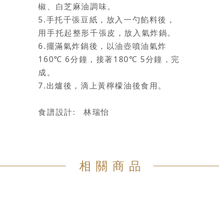
椒、白芝麻油調味。
5.
手托千張豆紙，放入一勺餡料後，
用手托起整形千張皮，放入氣炸鍋。
6.
擺滿氣炸鍋後，以油壺噴油氣炸
160
6
180
5
℃
分鐘，接著
℃
分鐘，完
成。
7.
出爐後，滴上黃檸檬油後食用。
食譜設計: 林瑞怡
相關商品