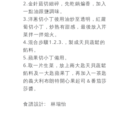
2.金針菇切細碎，先乾鍋煸香，加入
一點油跟鹽調味。
3.洋蔥切小丁後用油炒至透明，紅蘿
蔔切小丁，炒熟有甜感，最後放入芹
菜拌一拌熄火。
4.混合步驟1.2.3.，製成天貝蔬鬆的
餡料。
5.蘋果切小丁備用。
6.取一片生菜，放上兩大匙天貝蔬鬆
餡料及一大匙蘋果丁，再加入一茶匙
的義大利布朗特開心果起司＆番茄莎
莎醬。
食譜設計: 林瑞怡