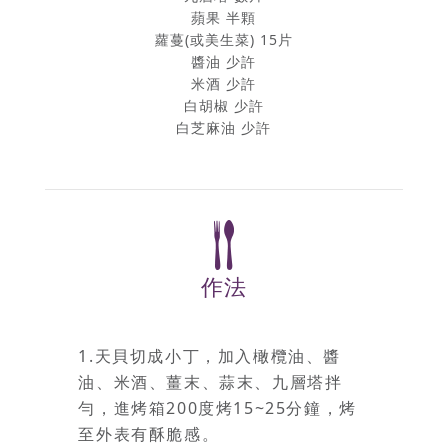
蘋果 半顆
蘿蔓(或美生菜) 15片
醬油 少許
米酒 少許
白胡椒 少許
白芝麻油 少許
作法
1.天貝切成小丁，加入橄欖油、醬
油、米酒、薑末、蒜末、九層塔拌
勻，進烤箱200度烤15~25分鐘，烤
至外表有酥脆感。