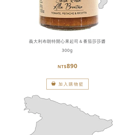
義大利布朗特開心果起司＆番茄莎莎醬
300g
890
NT$
加入購物籃