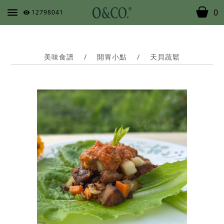
0
12798041
美味食譜
/
開胃小點
/
天貝蔬鬆