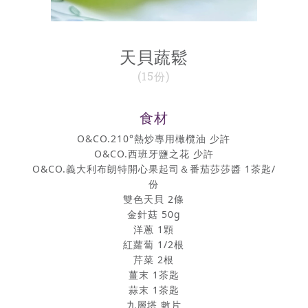
天貝蔬鬆
(15份)
食材
O&CO.210°熱炒專用橄欖油 少許
O&CO.西班牙鹽之花 少許
O&CO.義大利布朗特開心果起司＆番茄莎莎醬 1茶匙/
份
雙色天貝 2條
金針菇 50g
洋蔥 1顆
紅蘿蔔 1/2根
芹菜 2根
薑末 1茶匙
蒜末 1茶匙
九層塔 數片