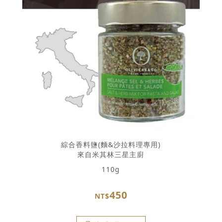
綜合香料鹽(麵&沙拉料理專用)
來自米其林三星主廚
110g
450
NT$