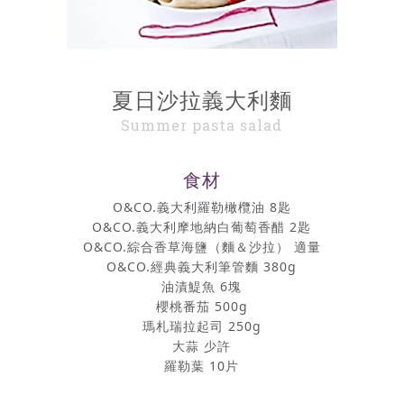
夏日沙拉義大利麵
Summer pasta salad
食材
O&CO.義大利羅勒橄欖油 8匙
O&CO.義大利摩地納白葡萄香醋 2匙
O&CO.綜合香草海鹽（麵＆沙拉） 適量
O&CO.經典義大利筆管麵 380g
油漬鯷魚 6塊
櫻桃番茄 500g
瑪札瑞拉起司 250g
大蒜 少許
羅勒葉 10片