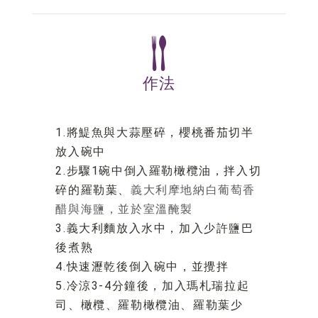
作法
1.將鯷魚與大蒜壓碎，櫻桃番茄切半
放入碗中
2.步驟1碗中倒入羅勒橄欖油，拌入切
碎的羅勒葉、
義大利摩地納白葡萄香
醋與海鹽，並於室溫醃製
3.義大利麵放入水中，加入少許鹽巴
後煮熟
4.快速瀝乾後倒入碗中，並攪拌
5.冷涼3-4分鐘後，加入瑪札瑞拉起
司、橄欖、羅勒橄欖油、羅勒葉少