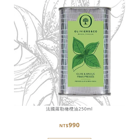
法國羅勒橄欖油250ml
990
NT$