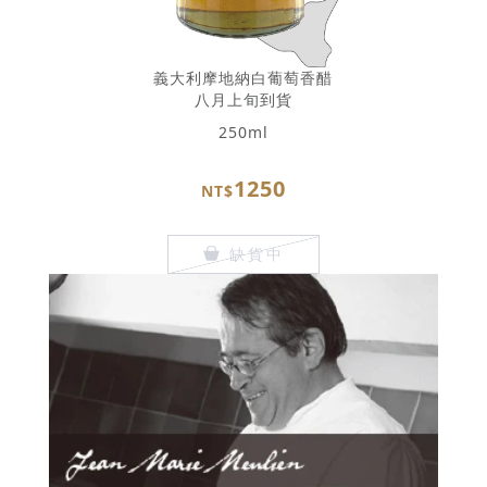
義大利摩地納白葡萄香醋
八月上旬到貨
250ml
1250
NT$
缺貨中