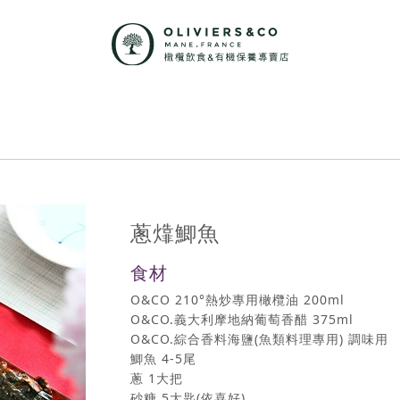
蔥㸆鯽魚
食材
O&CO 210°熱炒專用橄欖油 200ml
O&CO.義大利摩地納葡萄香醋 375ml
O&CO.綜合香料海鹽(魚類料理專用) 調味用
鯽魚 4-5尾
蔥 1大把
砂糖 5大匙(依喜好)