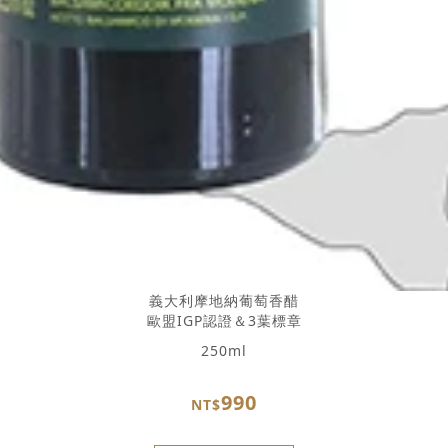
義大利摩地納葡萄香醋
歐盟IGP認證＆3葉標章
250ml
990
NT$