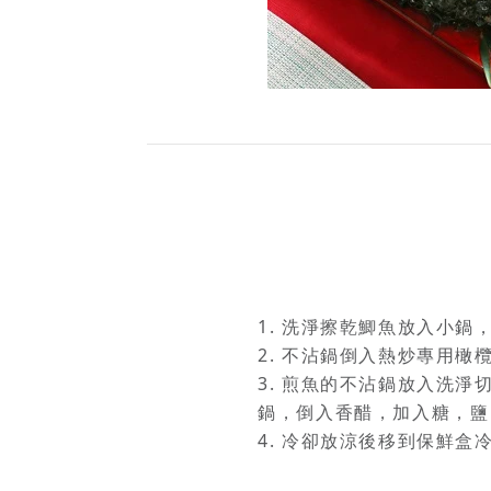
1. 洗淨擦乾鯽魚放入小鍋
2. 不沾鍋倒入熱炒專用
3. 煎魚的不沾鍋放入洗
鍋，倒入香醋，加入糖，鹽
4. 冷卻放涼後移到保鮮盒