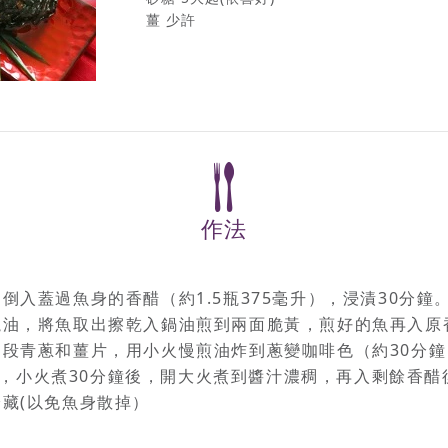
薑 少許
作法
，倒入蓋過魚身的香醋（約1.5瓶375毫升），浸漬30分鐘
橄欖油，將魚取出擦乾入鍋油煎到兩面脆黃，煎好的魚再入原
淨切段青蔥和薑片，用小火慢煎油炸到蔥變咖啡色（約30分
，小火煮30分鐘後，開大火煮到醬汁濃稠，再入剩餘香醋
冷藏(以免魚身散掉）