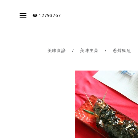
12793767
美味食譜
/
美味主菜
/
蔥㸆鯽魚