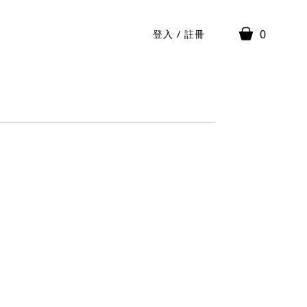
0
登入
/
註冊