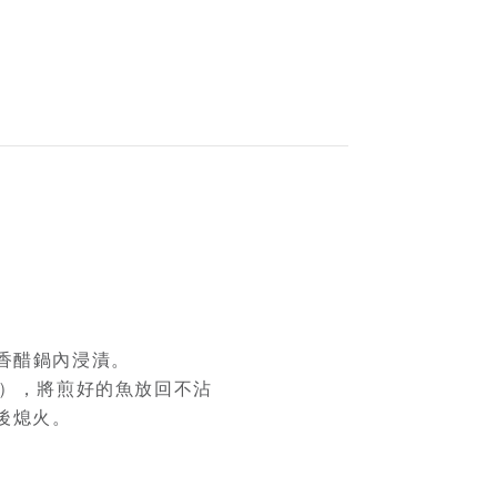
。
香醋鍋內浸漬。
鐘），將煎好的魚放回不沾
後熄火。