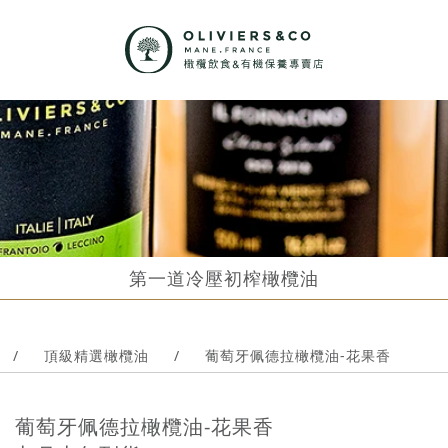
第一道冷壓初榨橄欖油
/
頂級精選橄欖油
/
葡萄牙佩德拉橄欖油-花果香
葡萄牙佩德拉橄欖油-花果香