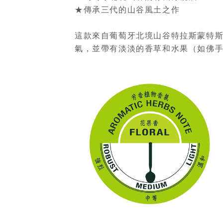
★傳承三代的山谷風土之作
這款來自葡萄牙北境山谷特拉斯蒙特
氣，並帶有淡淡的香草和水果（如佛