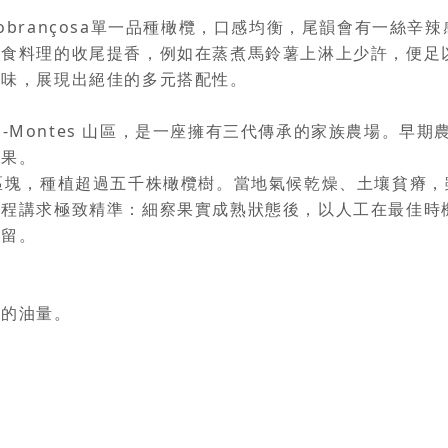
brançosa單一品種橄欖，口感均衡，尾韻會有一絲辛
熟食料理的收尾提香，例如在蒸煮馬鈴薯上淋上少許，便足
風味，展現出絕佳的多元搭配性。
os-Montes 山區，是一座擁有三代傳承的家族農場。
成果。
區塊，種植超過五千株橄欖樹。當地氣候乾燥、土壤貧瘠
過程講求極致精準：細察果實成熟狀態後，以人工在最佳時
保留。
油的油量。