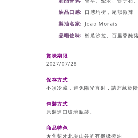
油品香氣
香草、堅果、佛手柑
油品口感
口感均衡，尾韻微辣
製油名家
Joao Morais
品嚐佐味
櫛瓜沙拉、百里香醃
賞味期限
2027/07/28
保存方式
不須冷藏，避免陽光直射，請貯藏於
包裝方式
原裝進口玻璃瓶裝。
商品特色
★葡萄牙北境山谷的有機橄欖油