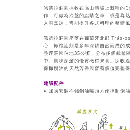
佩德拉莊園採收在高山斜坡上栽種的Co
作，可做為冷盤的點睛之筆，或是為
入菜烹調，皆能提升各式料理的整體
佩德拉莊園座落在葡萄牙北部 Trás-
心，橄欖油則是多年深耕自然而成的
整座莊園佔地35公頃，分布多個栽植
中、風味深邃的優質橄欖果實。採收
保橄欖油的天然芳香與營養價值完整
建議配件
可加購安裝不鏽鋼油嘴頭方便控制倒