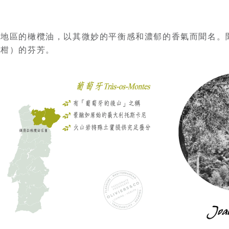
斯地區的橄欖油，以其微妙的平衡感和濃郁的香氣而聞名。
手柑）的芬芳。