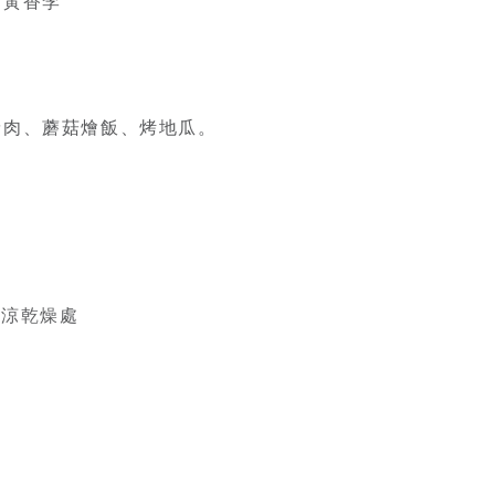
、黃香李
豬肉、蘑菇燴飯、烤地瓜。
陰涼乾燥處