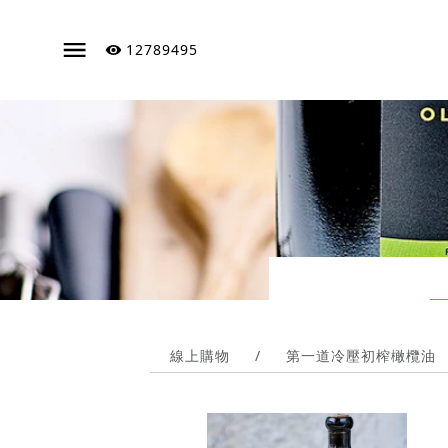
12789495
線上購物
/
第一道冷壓初榨橄欖油