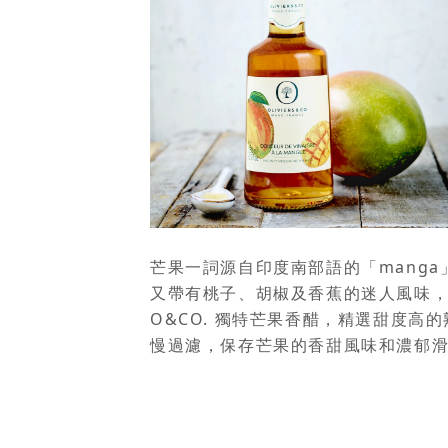
芒果一詞源自印度南部語的「mang
又帶有桃子、胡椒及香蕉的迷人風味
O&CO. 獨特芒果香醋，精選甜度
慢過濾，保存芒果的香甜風味和濃郁滑