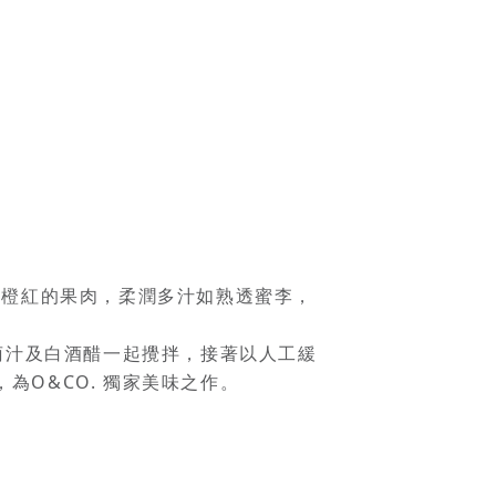
黃橙紅的果肉，柔潤多汁如熟透蜜李，
萄汁及白酒醋一起攪拌，接著以人工緩
O&CO. 獨家美味之作。