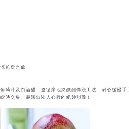
陰涼乾燥之處
白葡萄汁及白酒醋，遵循摩地納釀醋傳統工法，耐心緩慢手
藝瞬時交集，盪漾出沁人心脾的絕妙韻致！