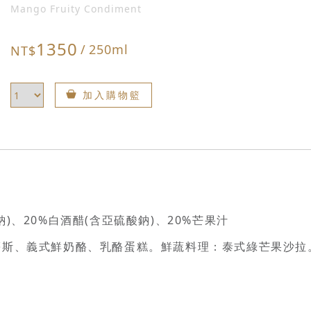
Mango Fruity Condiment
1350
/
250ml
NT$
加入購物籃
)、20%白酒醋(含亞硫酸鈉)、20%芒果汁
慕斯、義式鮮奶酪、乳酪蛋糕。鮮蔬料理：泰式綠芒果沙拉