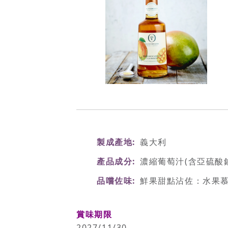
製成產地
義大利
產品成分
濃縮葡萄汁(含亞硫酸鈉
品嚐佐味
鮮果甜點沾佐：水果
賞味期限
2027/11/30