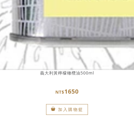
義大利黃檸檬橄欖油500ml
1650
NT$
加入購物籃