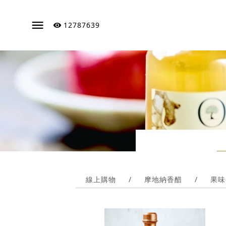
12787639
線上購物
/
摩地納香醋
/
果味