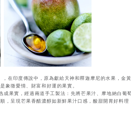
a」，在印度傳說中，原為獻給天神和釋迦摩尼的水果，金
，是象徵愛情、財富和好運的果實。
高的熟成果實，經過兩道手工製法：先將芒果汁、摩地納白葡
順，呈現芒果香醋濃醇如新鮮果汁口感，酸甜開胃好料理，為