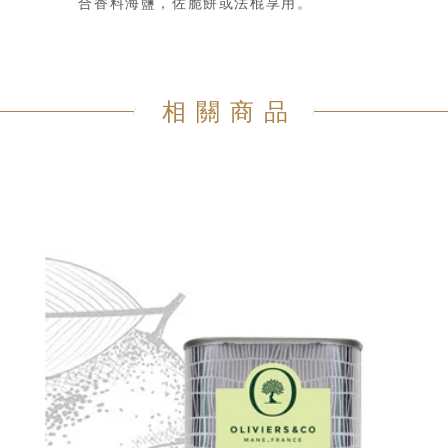
合香料海鹽，佐脆餅或法棍享用。
相關商品