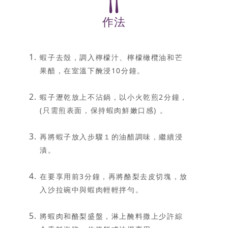
作法
蝦子去殼，調入檸檬汁、檸檬橄欖油和芒
果醋，在室溫下醃浸10分鐘。
蝦子瀝乾放上不沾鍋，以小火乾煎2分鐘，
(只需煎表面，保持蝦肉鮮嫩口感) 。
再將蝦子放入步驟１的油醋調味，繼續浸
漬。
在要享用前3分鐘，再將酪梨去皮切塊，放
入沙拉碗中與蝦肉輕輕拌勻。
將蝦肉和酪梨盛盤，淋上醃料撒上少許綜