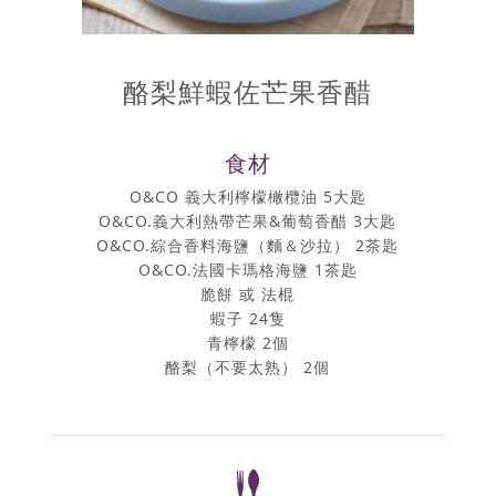
酪梨鮮蝦佐芒果香醋
食材
O&CO 義大利檸檬橄欖油 5大匙
O&CO.義大利熱帶芒果&葡萄香醋 3大匙
O&CO.綜合香料海鹽（麵＆沙拉） 2茶匙
O&CO.法國卡瑪格海鹽 1茶匙
脆餅 或 法棍
蝦子 24隻
青檸檬 2個
酪梨（不要太熟） 2個