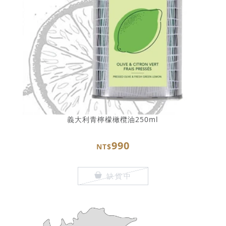
義大利青檸檬橄欖油250ml
990
NT$
缺貨中