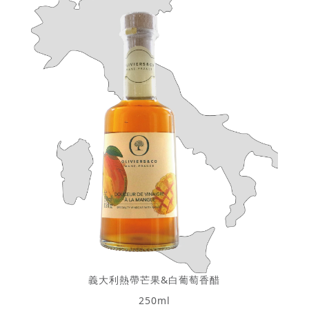
義大利熱帶芒果&白葡萄香醋
250ml