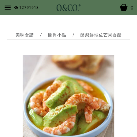
0
12791913
美味食譜
/
開胃小點
/
酪梨鮮蝦佐芒果香醋