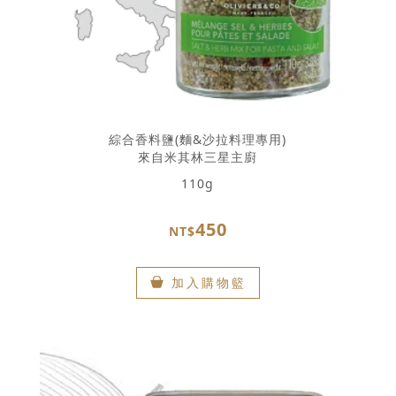
綜合香料鹽(麵&沙拉料理專用)
來自米其林三星主廚
110g
450
NT$
加入購物籃