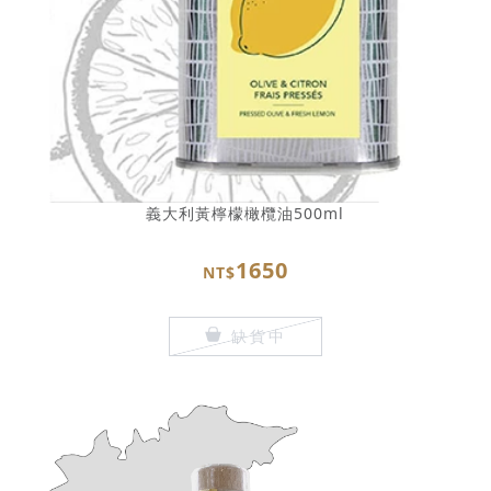
義大利黃檸檬橄欖油500ml
1650
NT$
缺貨中