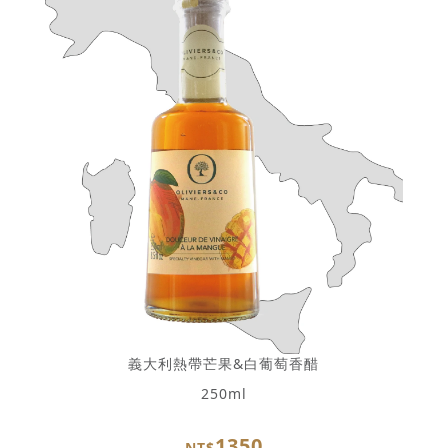
義大利熱帶芒果&白葡萄香醋
250ml
1350
NT$