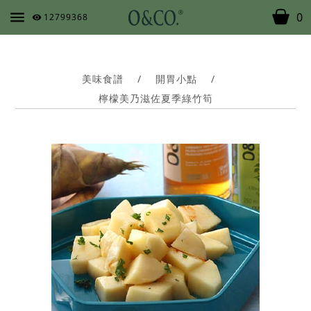
0
12799368
美味食譜
/
開胃小點
/
檸檬美乃滋佐夏季綠竹筍