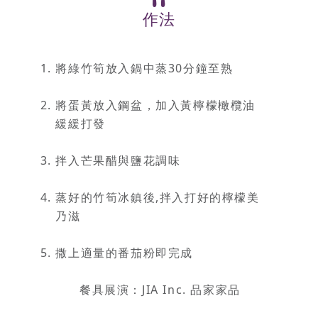
作法
將綠竹筍放入鍋中蒸30分鐘至熟
將蛋黃放入鋼盆，加入黃檸檬橄欖油
緩緩打發
拌入芒果醋與鹽花調味
蒸好的竹筍冰鎮後,拌入打好的檸檬美
乃滋
撒上適量的番茄粉即完成
餐具展演：JIA Inc. 品家家品