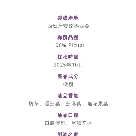
製成產地
西班牙安達魯西亞
橄欖品種
100% Picual
採收時節
2025年10月
產品成分
橄欖
油品香氣
切草、番茄葉、芝麻葉、無花果葉
油品口感
口感濃郁、尾韻辛香
製油名家