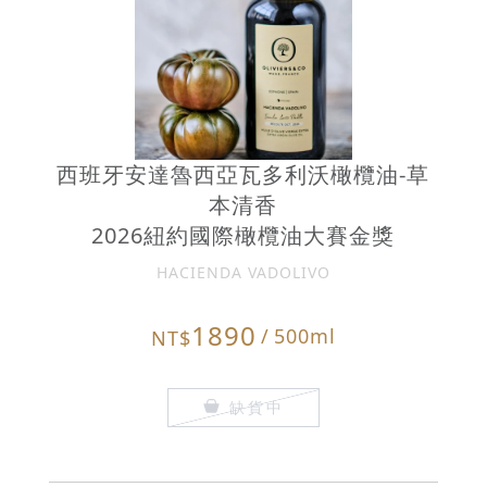
西班牙安達魯西亞瓦多利沃橄欖油-草
本清香
2026紐約國際橄欖油大賽金獎
HACIENDA VADOLIVO
1890
/
500ml
NT$
缺貨中