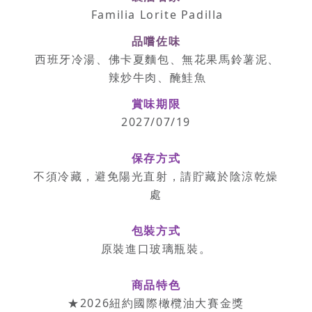
Familia Lorite Padilla
品嚐佐味
西班牙冷湯、佛卡夏麵包、無花果馬鈴薯泥、
辣炒牛肉、醃鮭魚
賞味期限
2027/07/19
保存方式
不須冷藏，避免陽光直射，請貯藏於陰涼乾燥
處
包裝方式
原裝進口玻璃瓶裝。
商品特色
★2026紐約國際橄欖油大賽金獎