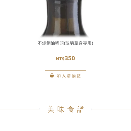
不鏽鋼油嘴頭(玻璃瓶身專用)
350
NT$
加入購物籃
美味食譜