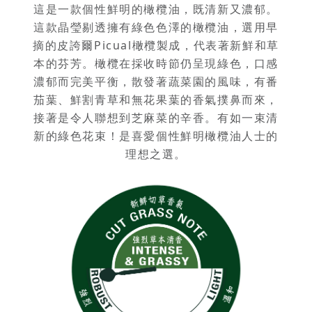
這是一款個性鮮明的橄欖油，既清新又濃郁。
這款晶瑩剔透擁有綠色色澤的橄欖油，選用早
摘的皮誇爾Picual橄欖製成，代表著新鮮和草
本的芬芳。橄欖在採收時節仍呈現綠色，口感
濃郁而完美平衡，散發著蔬菜園的風味，有番
茄葉、鮮割青草和無花果葉的香氣撲鼻而來，
接著是令人聯想到芝麻菜的辛香。有如一束清
新的綠色花束！是喜愛個性鮮明橄欖油人士的
理想之選。