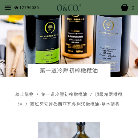
0
12796085
第一道冷壓初榨橄欖油
線上購物
/
第一道冷壓初榨橄欖油
/
頂級精選橄欖
油
/
西班牙安達魯西亞瓦多利沃橄欖油-草本清香