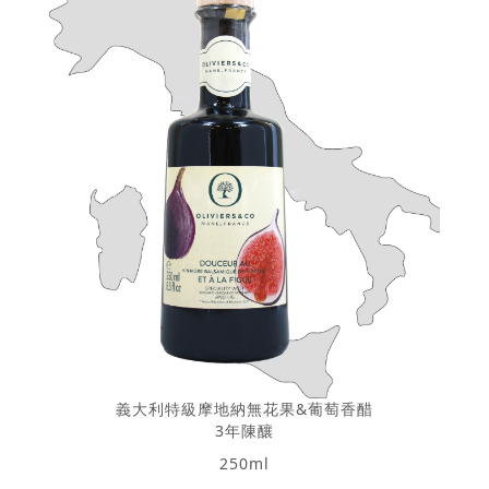
義大利特級摩地納無花果&葡萄香醋
3年陳釀
250ml