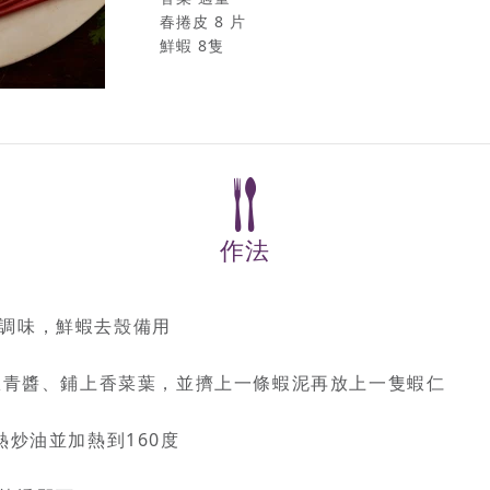
春捲皮 8 片
鮮蝦 8隻
作法
調味，鮮蝦去殼備用
甜椒青醬、鋪上香菜葉，並擠上一條蝦泥再放上一隻蝦仁
熱炒油並加熱到160度