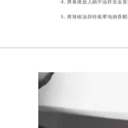
將春捲放入鍋中油炸至金黃
將辣椒油與特級摩地納香醋