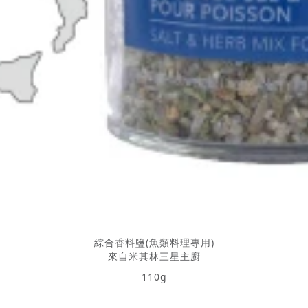
綜合香料鹽(魚類料理專用)
來自米其林三星主廚
110g