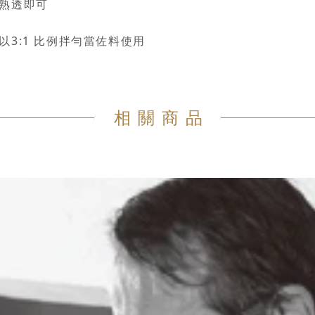
熟透即可
以3:1 比例拌勻當佐料使用
相關商品