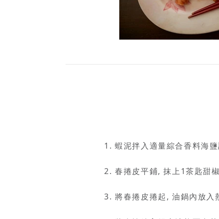
蝦泥拌入適量綜合香料海鹽
春捲皮平鋪, 抹上1茶匙
將春捲皮捲起, 油鍋內放入