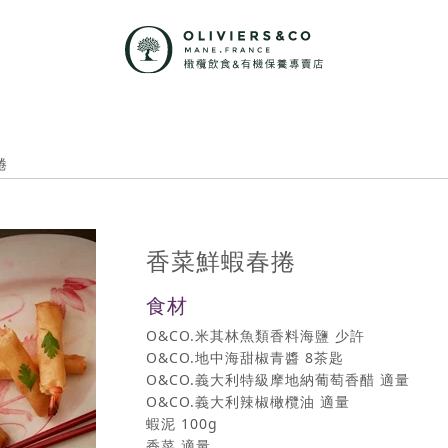
捲
香菜鮮蝦春捲
食材
O&CO.米其林魚類香料海鹽 少許
O&CO.地中海甜椒青醬 8茶匙
O&CO.義大利特級摩地納葡萄香醋 適量
O&CO.義大利辣椒橄欖油 適量
蝦泥 100g
香菜 適量