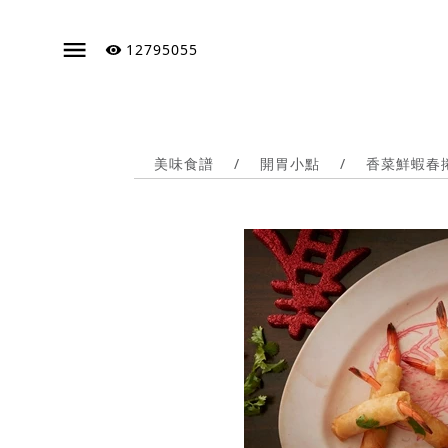
12795055
美味食譜
/
開胃小點
/
香菜鮮蝦春