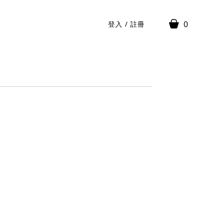
0
登入
/
註冊