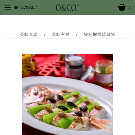
0
12793351
美味食譜
/
美味主菜
/
雙色橄欖醬蒸魚