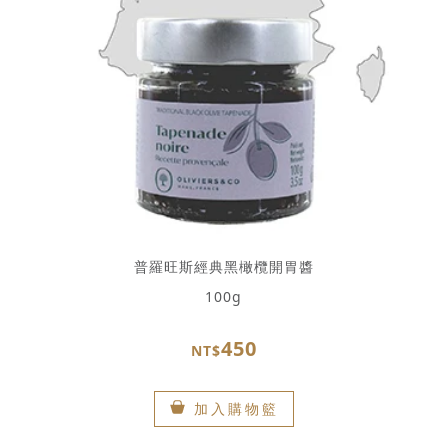
普羅旺斯經典黑橄欖開胃醬
100g
450
NT$
加入購物籃