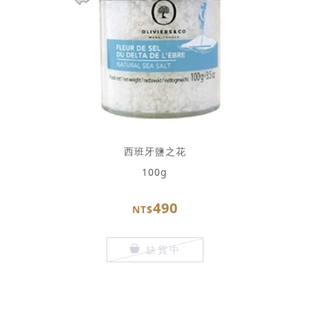
西班牙鹽之花
100g
490
NT$
缺貨中