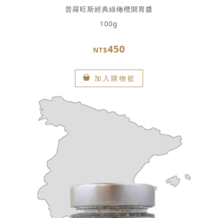
普羅旺斯經典綠橄欖開胃醬
100g
450
NT$
加入購物籃