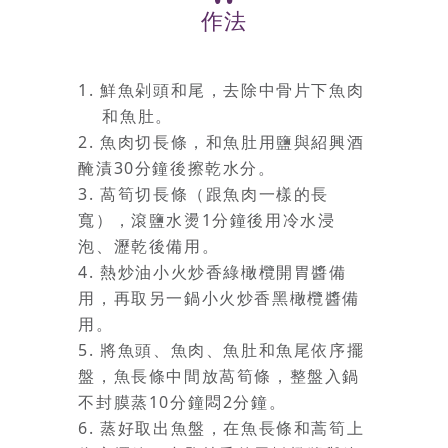
作法
1.
鮮魚剁頭和尾，去除中骨片下魚肉
和魚肚。
2.
魚肉切長條，和魚肚用鹽與紹興酒
醃漬
30
分鐘後擦乾水分。
3.
萵筍切長條（跟魚肉一樣的長
寬），滾鹽水燙
1
分鐘後用冷水浸
泡、瀝乾後備用。
4.
熱炒油小火炒香綠橄欖開胃醬備
用，再取另一鍋小火炒香黑橄欖醬備
用。
5.
將魚頭、魚肉、魚肚和魚尾依序擺
盤，魚長條中間放萵筍條，整盤入鍋
不封膜蒸
10
分鐘悶
2
分鐘。
6. 蒸好取出魚盤，在魚長條和蒿筍上