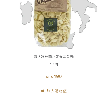
義大利杜蘭小麥貓耳朵麵
500g
490
NT$
加入購物籃