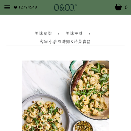
0
12794548
美味食譜
/
美味主菜
/
客家小炒風味麵&芹菜青醬