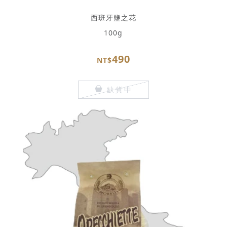
西班牙鹽之花
100g
490
NT$
缺貨中