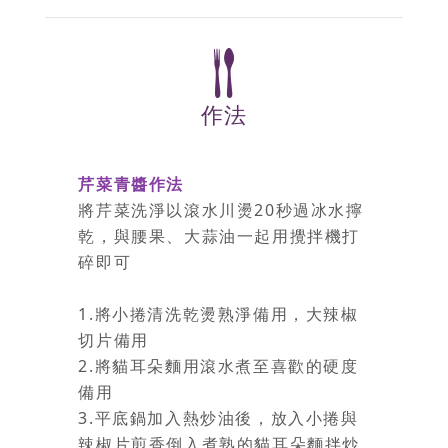
作法
芹菜青醬作法
將芹菜洗淨以滾水川燙20秒過冰水擰
乾，與腰果、大蒜油一起用攪拌機打
碎即可
1.將小捲清洗乾燙熟淨備用，大辣椒
切片備用
2.將貓耳朵麵用滾水煮至喜歡的硬度
備用
3.平底鍋加入熱炒油後，放入小捲與
辣椒片煎香倒入煮熟的貓耳朵麵拌炒