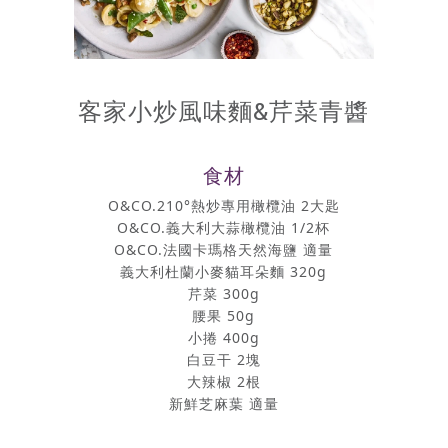
客家小炒風味麵&芹菜青醬
食材
O&CO.210°熱炒專用橄欖油 2大匙
O&CO.義大利大蒜橄欖油 1/2杯
O&CO.法國卡瑪格天然海鹽 適量
義大利杜蘭小麥貓耳朵麵 320g
芹菜 300g
腰果 50g
小捲 400g
白豆干 2塊
大辣椒 2根
新鮮芝麻葉 適量