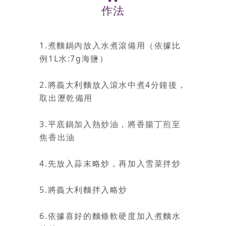
作法
1.煮麵鍋內放入水煮滾備用（依據比
例1L水:7g海鹽）
2.將義大利麵放入滾水中煮4分鐘後，
取出瀝乾備用
3.平底鍋加入熱炒油，將香腸丁煎至
焦香出油
4.先放入蒜末略炒，再加入雪菜拌炒
5.將義大利麵拌入略炒
6.依據喜好的麵條軟硬度加入煮麵水