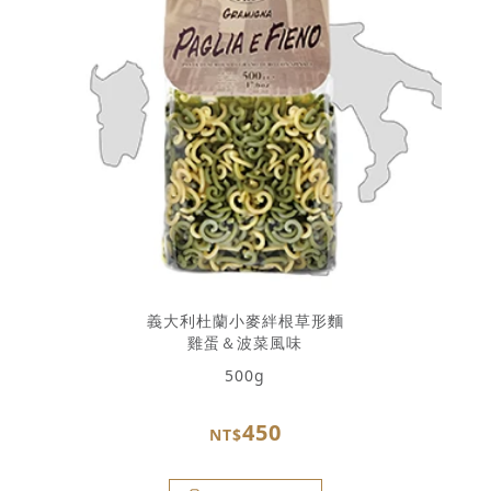
義大利杜蘭小麥絆根草形麵
雞蛋＆波菜風味
500g
450
NT$