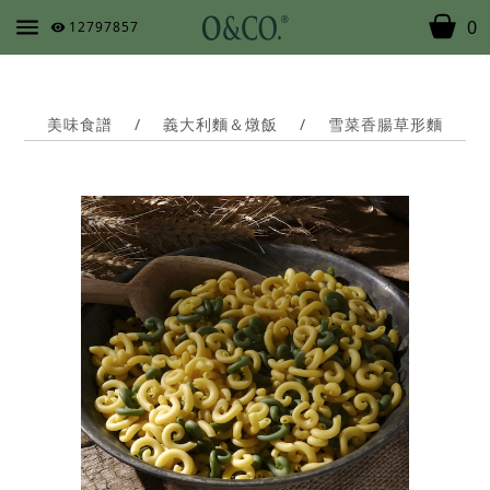
0
12797857
美味食譜
/
義大利麵＆燉飯
/
雪菜香腸草形麵