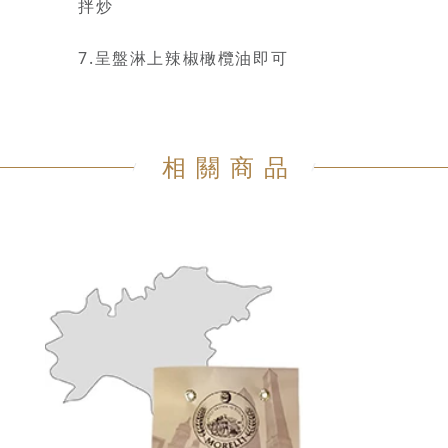
拌炒
7.呈盤淋上辣椒橄欖油即可
相關商品