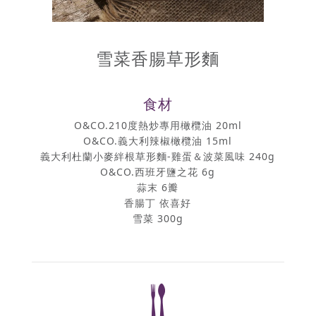
雪菜香腸草形麵
食材
O&CO.210度熱炒專用橄欖油 20ml
O&CO.義大利辣椒橄欖油 15ml
義大利杜蘭小麥絆根草形麵-雞蛋＆波菜風味 240g
O&CO.西班牙鹽之花 6g
蒜末 6瓣
香腸丁 依喜好
雪菜 300g