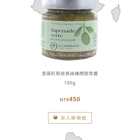
普羅旺斯經典綠橄欖開胃醬
100g
450
NT$
加入購物籃