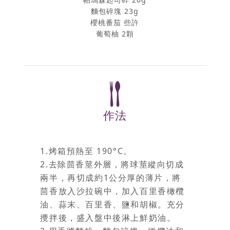
麵包碎塊 23g
櫻桃番茄 些許
葡萄柚 2顆
作法
1.烤箱預熱至 190°C。
2.去除茴香莖外層，將球莖縱向切成
兩半，再切成約1公分厚的薄片，將
茴香放入沙拉碗中，加入百里香橄欖
油、蒜末、百里香、鹽和胡椒。充分
攪拌後，盛入盤中後淋上鮮奶油。