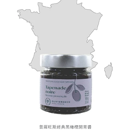
普羅旺斯經典黑橄欖開胃醬