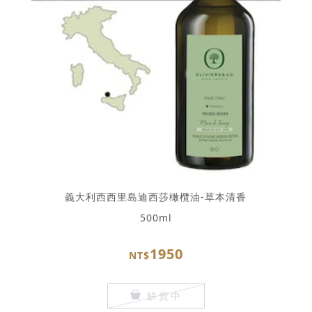
義大利西西里島迪西莎橄欖油-草本清香
500ml
1950
NT$
缺貨中