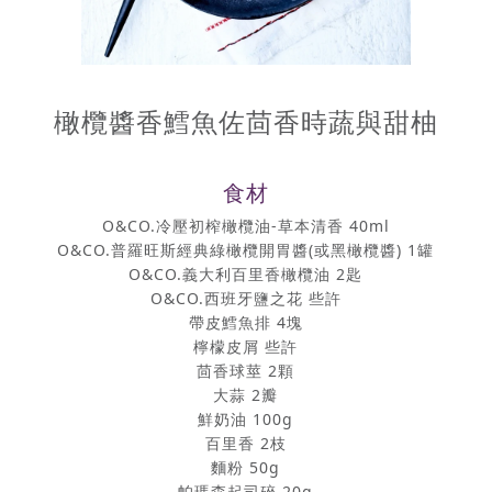
橄欖醬香鱈魚佐茴香時蔬與甜柚
食材
O&CO.冷壓初榨橄欖油-草本清香 40ml
O&CO.普羅旺斯經典綠橄欖開胃醬(或黑橄欖醬) 1罐
O&CO.義大利百里香橄欖油 2匙
O&CO.西班牙鹽之花 些許
帶皮鱈魚排 4塊
檸檬皮屑 些許
茴香球莖 2顆
大蒜 2瓣
鮮奶油 100g
百里香 2枝
麵粉 50g
帕瑪森起司碎 20g