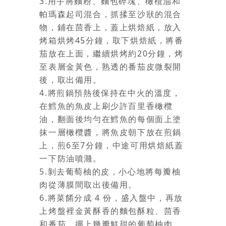
3.用手將麵粉、麵包碎塊、橄欖油和
帕瑪森起司混合，抓揉至沙狀的混合
物，鋪在茴香上，蓋上烘焙紙，放入
烤箱烘烤45分鐘，取下烘焙紙，將番
茄放在上面，繼續烘烤約20分鐘，烤
至表層金黃色，熟透的番茄皮微裂開
後，取出備用。
4.將煎鍋預熱後保持在中火的溫度，
在鱈魚的魚皮上刷少許百里香橄欖
油，翻面後均勻在鱈魚的每個面上塗
抹一層橄欖醬，將魚皮朝下放在煎鍋
上，煎6至7分鐘，中途可用烘焙紙蓋
一下防油噴濺。
5.剝去葡萄柚的皮，小心地將每瓣柚
肉從薄膜間取出後備用。
6.將菜餚分成 4 份，盛入盤中，再放
上烤盤裡金黃酥香的麵包酥粒、茴香
和番茄，擺上幾瓣鮮甜的葡萄柚肉，