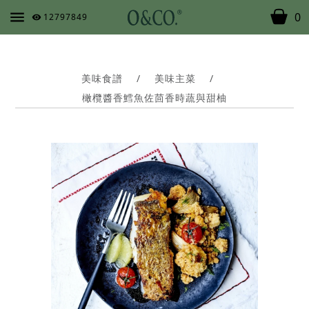
0
12797849
美味食譜
/
美味主菜
/
橄欖醬香鱈魚佐茴香時蔬與甜柚