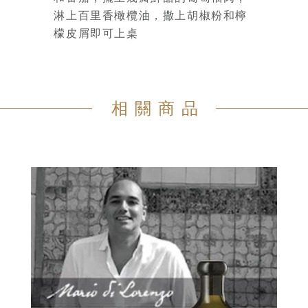
淋上百里香橄欖油，撒上胡椒粉和檸
檬皮屑即可上桌
相關商品