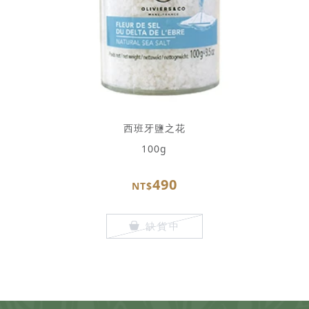
西班牙鹽之花
100g
490
NT$
缺貨中