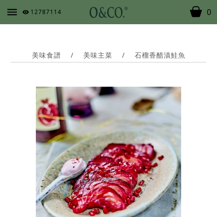
0
12787114
美味食譜
/
美味主菜
/
石榴香醋漬鮭魚