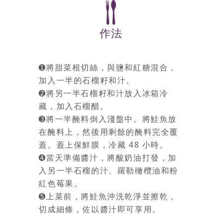
作法
➊將甜菜根切絲，與鹽和紅糖混合，
加入一半的石榴籽和汁。
➋將另一半石榴籽和汁放入冰箱冷
藏，加入石榴醋。
➌將一半醃料倒入淺盤中。將鮭魚放
在醃料上，然後用剩餘的醃料完全覆
蓋。蓋上保鮮膜，冷藏 48 小時。
➍當天準備醬汁，將酸奶油打發，加
入另一半石榴的汁、羅勒橄欖油和粉
紅色莓果。
➎上菜前，將鮭魚沖洗乾淨並擦乾，
切成細條，佐以醬汁即可享用。