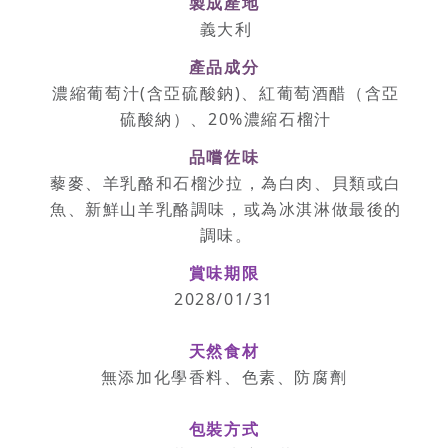
製成產地
義大利
產品成分
濃縮葡萄汁(含亞硫酸鈉)、紅葡萄酒醋（含亞
硫酸納）、20%濃縮石榴汁
品嚐佐味
藜麥、羊乳酪和石榴沙拉，為白肉、貝類或白
魚、新鮮山羊乳酪調味，或為冰淇淋做最後的
調味。
賞味期限
2028/01/31
天然食材
無添加化學香料、色素、防腐劑
包裝方式