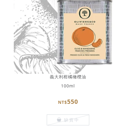
義大利柑橘橄欖油
100ml
550
NT$
缺貨中