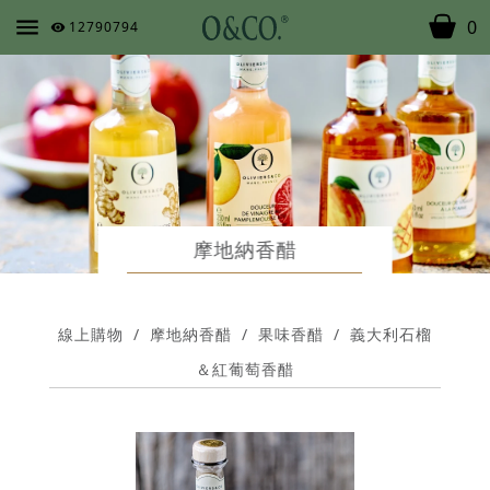
0
12790794
摩地納香醋
線上購物
/
摩地納香醋
/
果味香醋
/
義大利石榴
＆紅葡萄香醋