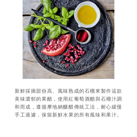
新鮮採摘甜份高、風味熟成的石榴來製作這款
美味濃郁的果醋，使用紅葡萄酒醋與石榴汁調
和而成，遵循摩地納釀醋傳統工法，耐心緩慢
手工過濾，保留新鮮水果的所有風味和果汁。