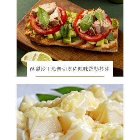
酪梨沙丁魚普切塔佐辣味羅勒莎莎