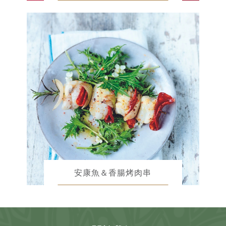
安康魚＆香腸烤肉串