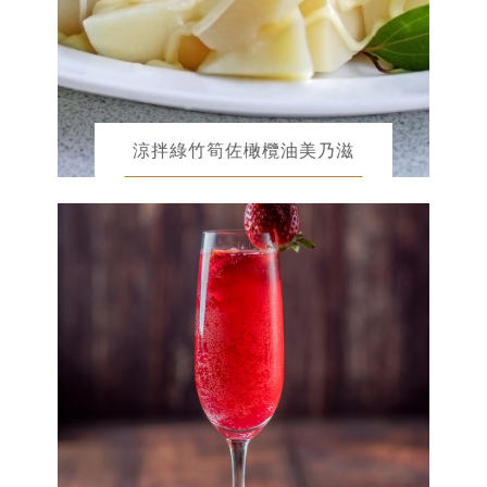
涼拌綠竹筍佐橄欖油美乃滋