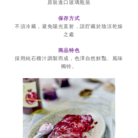
原裝進口玻璃瓶裝
保存方式
不須冷藏，避免陽光直射，請貯藏於陰涼乾燥
之處
商品特色
採用純石榴汁調製而成，色澤自然鮮豔、風味
獨特。