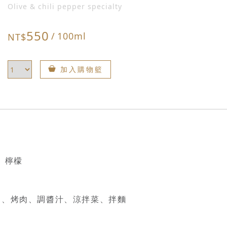
Olive & chili pepper specialty
550
/
100ml
NT$
加入購物籃
椒、檸檬
蛋、烤肉、調醬汁、涼拌菜、拌麵