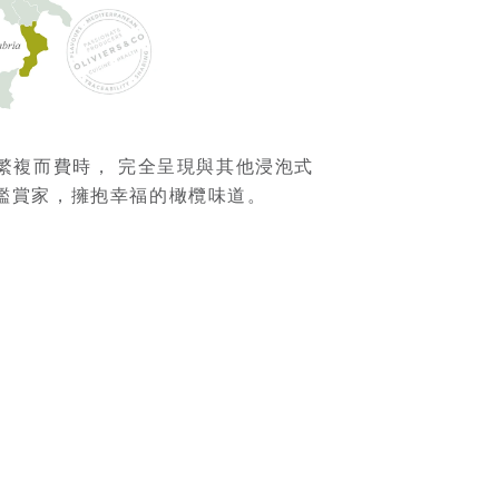
繁複而費時， 完全呈現與其他浸泡式
鑑賞家，擁抱幸福的橄欖味道。