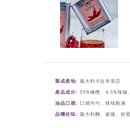
製成產地
義大利卡拉布里亞
產品成分
95%橄欖、4.5%辣
油品口感
口感均勻，辣味飽滿
品嚐佐味
義大利麵、披薩、炒