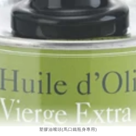
塑膠油嘴頭(馬口鐵瓶身專用)