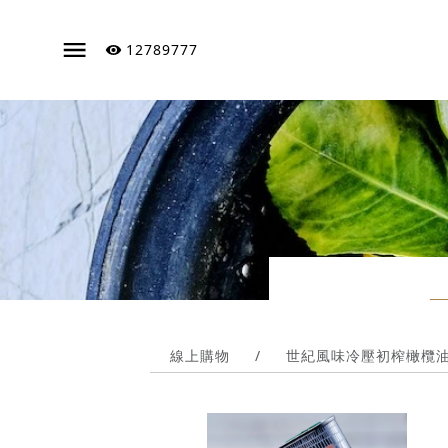
12789777
線上購物
/
世紀風味冷壓初榨橄欖