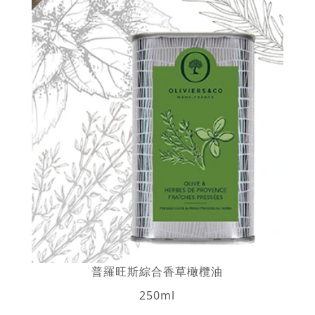
普羅旺斯綜合香草橄欖油
250ml