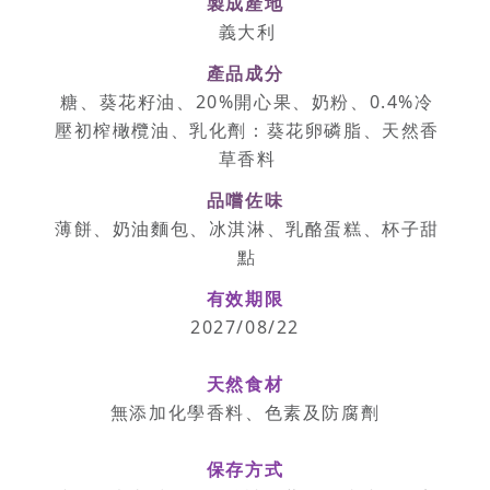
製成產地
義大利
產品成分
糖、葵花籽油、20%開心果、奶粉、0.4%冷
壓初榨橄欖油、乳化劑：葵花卵磷脂、天然香
草香料
品嚐佐味
薄餅、奶油麵包、冰淇淋、乳酪蛋糕、杯子甜
點
有效期限
2027/08/22
天然食材
無添加化學香料、色素及防腐劑
保存方式