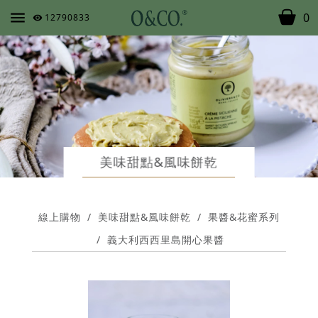
0
12790833
美味甜點&風味餅乾
線上購物
/
美味甜點&風味餅乾
/
果醬&花蜜系列
/
義大利西西里島開心果醬