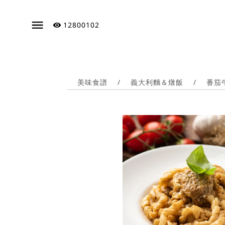
12800102
美味食譜
/
義大利麵＆燉飯
/
番茄