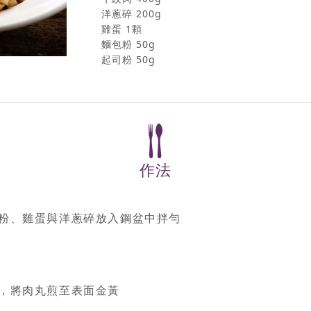
洋蔥碎 200g
雞蛋 1顆
麵包粉 50g
起司粉 50g
作法
包粉、雞蛋與洋蔥碎放入鋼盆中拌勻
後，將肉丸煎至表面金黃