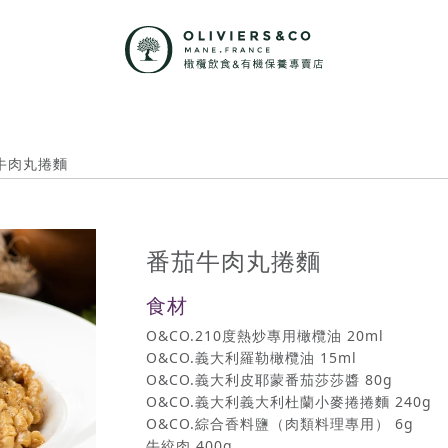
牛肉丸捲麵
番茄牛肉丸捲麵
食材
O&CO.210度熱炒專用橄欖油 20ml
O&CO.義大利羅勒橄欖油 15ml
O&CO.義大利皮耶蒙番茄莎莎醬 80g
O&CO.義大利義大利杜蘭小麥捲捲麵 240g
O&CO.綜合香料鹽（肉類料理專用） 6g
牛絞肉 400g