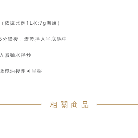
（依據比例1L水:7g海鹽）
煮5分鐘後，瀝乾拌入平底鍋中
加入煮麵水拌炒
勒橄欖油後即可呈盤
相關商品