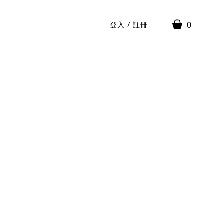
0
登入
/
註冊