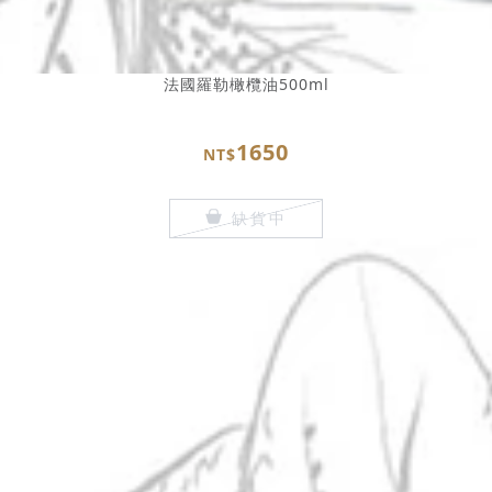
法國羅勒橄欖油500ml
1650
NT$
缺貨中