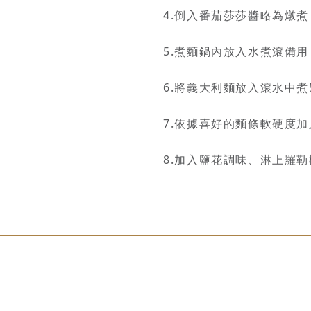
4.倒入番茄莎莎醬略為燉煮
5.煮麵鍋內放入水煮滾備用
6.將義大利麵放入滾水中
7.依據喜好的麵條軟硬度
8.加入鹽花調味、淋上羅