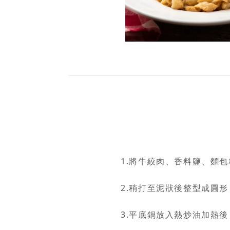
1.將牛絞肉、香料鹽、麵
2.稍打至泥狀後整型成圓形
3.平底鍋放入熱炒油加熱