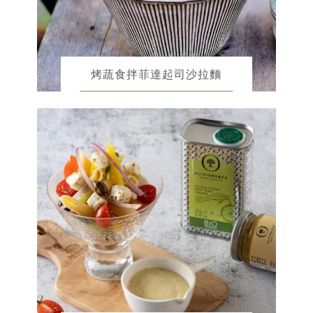
烤蔬食拌菲達起司沙拉麵