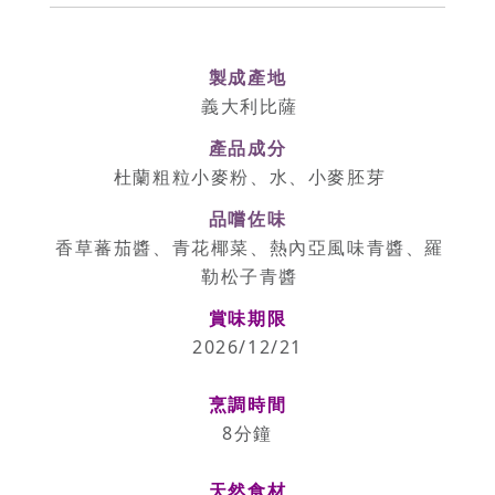
製成產地
義大利比薩
產品成分
杜蘭粗粒小麥粉、水、小麥胚芽
品嚐佐味
香草蕃茄醬、青花椰菜、熱內亞風味青醬、羅
勒松子青醬
賞味期限
2026/12/21
烹調時間
8分鐘
天然食材