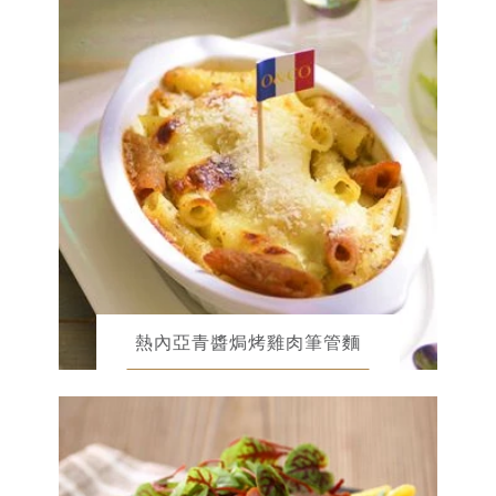
熱內亞青醬焗烤雞肉筆管麵