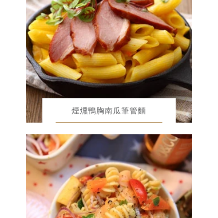
煙燻鴨胸南瓜筆管麵