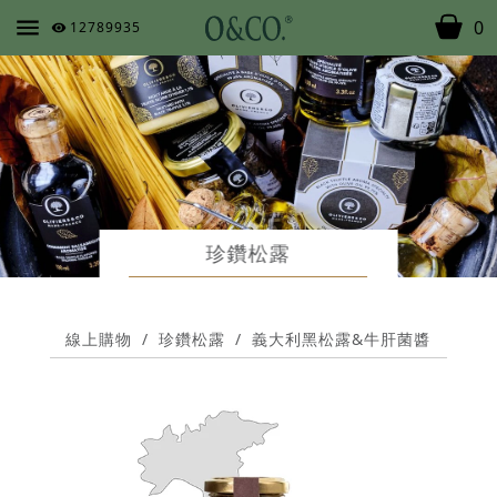
0
12789935
珍鑽松露
線上購物
/
珍鑽松露
/
義大利黑松露&牛肝菌醬