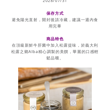
2028/07/31
保存方式
避免陽光直射，開封後請冷藏，建議一週內食
用完畢
商品特色
在頂級新鮮牛肝菌中加入松露提味，於義大利
松露之鄉Alba精心調製的美饌，華麗的口感輕
鬆品嚐。