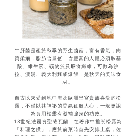
牛肝菌是產於秋季的野生菌菇，富有香氣，肉
質柔細，脂肪含量低，含豐富的人體必須胺基
酸、維生素、礦物質及膳食纖維，可做為沙
拉、濃湯、義大利麵或燉飯，是秋天的美味食
材。
自古以來受到地中海及歐洲皇宮貴族喜愛的松
露，不僅以其神祕的香氣征服人心，一般更認
為食用松露有滋補強身的功效。
18世紀法國食聖薩瓦蘭，在著作中推崇松露為
「料理之鑽」，應於前菜時首先安排上桌，佐