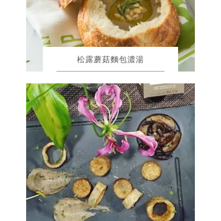
松露蘑菇麵包濃湯