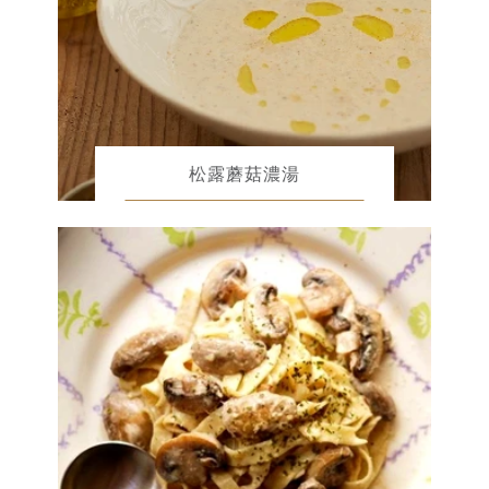
松露蘑菇濃湯