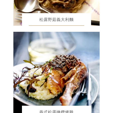
松露野菇義大利麵
義式松露橄欖烤雞