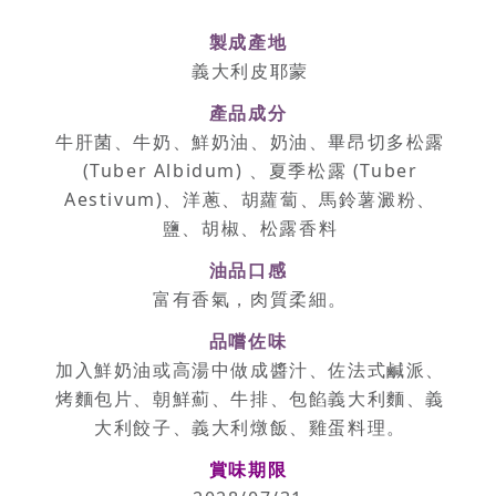
製成產地
義大利皮耶蒙
產品成分
牛肝菌、牛奶、鮮奶油、奶油、畢昂切多松露
(Tuber Albidum) 、夏季松露 (Tuber
Aestivum)、洋蔥、胡蘿蔔、馬鈴薯澱粉、
鹽、胡椒、松露香料
油品口感
富有香氣，肉質柔細。
品嚐佐味
加入鮮奶油或高湯中做成醬汁、佐法式鹹派、
烤麵包片、朝鮮薊、牛排、包餡義大利麵、義
大利餃子、義大利燉飯、雞蛋料理。
賞味期限