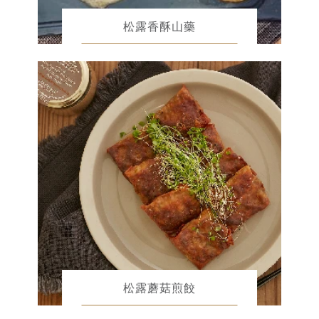
松露香酥山藥
松露蘑菇煎餃