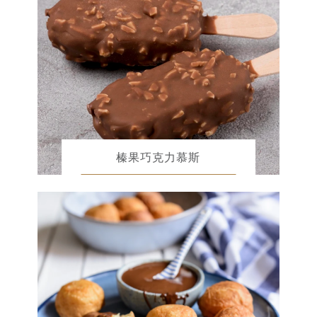
榛果巧克力慕斯