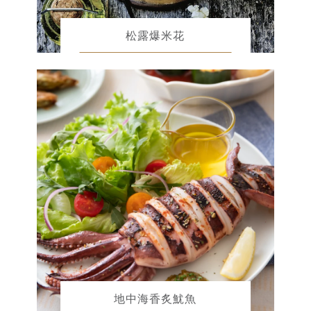
松露爆米花
地中海香炙魷魚