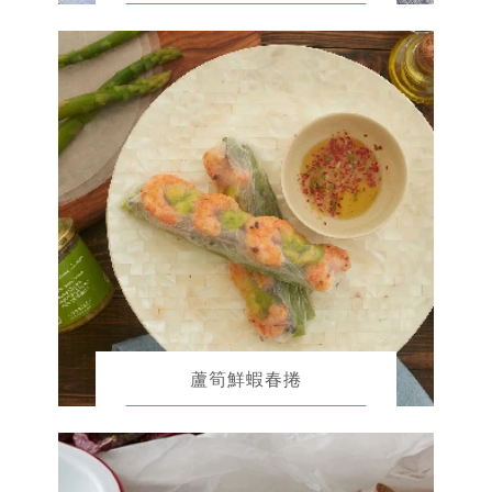
蘆筍鮮蝦春捲