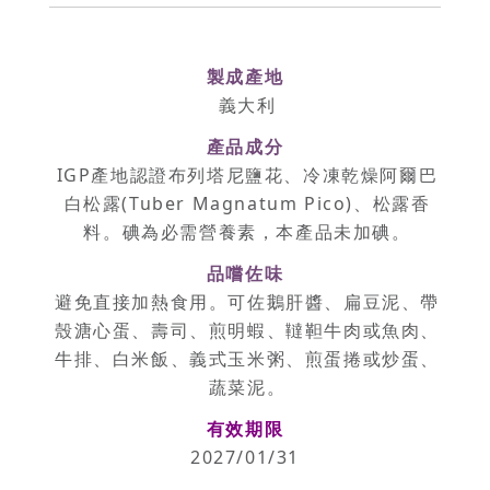
製成產地
義大利
產品成分
IGP產地認證布列塔尼鹽花、冷凍乾燥阿爾巴
白松露(Tuber Magnatum Pico)、松露香
料。碘為必需營養素，本產品未加碘。
品嚐佐味
避免直接加熱食用。可佐鵝肝醬、扁豆泥、帶
殼溏心蛋、壽司、煎明蝦、韃靼牛肉或魚肉、
牛排、白米飯、義式玉米粥、煎蛋捲或炒蛋、
蔬菜泥。
有效期限
2027/01/31