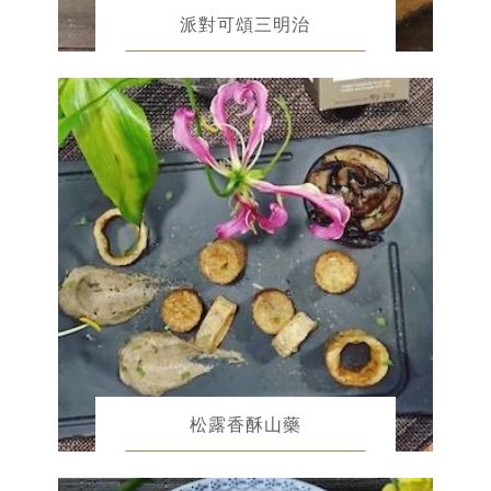
派對可頌三明治
松露香酥山藥