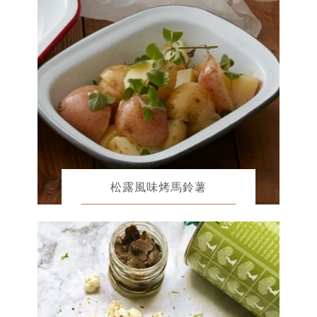
松露風味烤馬鈴薯